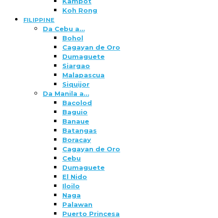
Kampot
Koh Rong
FILIPPINE
Da Cebu a…
Bohol
Cagayan de Oro
Dumaguete
Siargao
Malapascua
Siquijor
Da Manila a…
Bacolod
Baguio
Banaue
Batangas
Boracay
Cagayan de Oro
Cebu
Dumaguete
El Nido
Iloilo
Naga
Palawan
Puerto Princesa