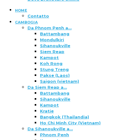
HOME
Contatto
CAMBOGIA
Da Phnom Penh a…
Battambang
Mondulkiri
Sihanoukville
Siem Reap
Kampot
Koh Rong
Stung Treng
Pakse (Laos)
Saigon (vietnam)
Da Siem Reap a…
Battambang
Sihanoukville
Kampot
Kratie
Bangkok (Thailandia)
Ho Chi Minh City (Vietnam)
Da Sihanoukville a…
Phnom Penh