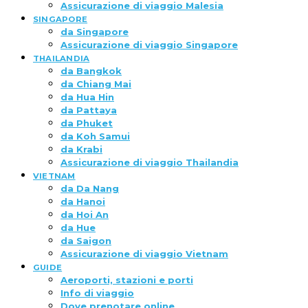
Assicurazione di viaggio Malesia
SINGAPORE
da Singapore
Assicurazione di viaggio Singapore
THAILANDIA
da Bangkok
da Chiang Mai
da Hua Hin
da Pattaya
da Phuket
da Koh Samui
da Krabi
Assicurazione di viaggio Thailandia
VIETNAM
da Da Nang
da Hanoi
da Hoi An
da Hue
da Saigon
Assicurazione di viaggio Vietnam
GUIDE
Aeroporti, stazioni e porti
Info di viaggio
Dove prenotare online