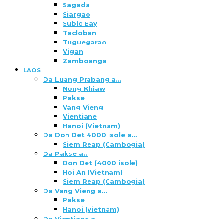
Sagada
Siargao
Subic Bay
Tacloban
Tuguegarao
Vigan
Zamboanga
LAOS
Da Luang Prabang a…
Nong Khiaw
Pakse
Vang Vieng
Vientiane
Hanoi (Vietnam)
Da Don Det 4000 isole a…
Siem Reap (Cambogia)
Da Pakse a…
Don Det (4000 isole)
Hoi An (Vietnam)
Siem Reap (Cambogia)
Da Vang Vieng a…
Pakse
Hanoi (vietnam)
Da Vientiane a…