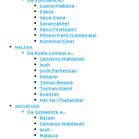
Luang Prabang
Pakse
Vang Vieng
Savannakhet
Hanoi (Vietnam)
Phnom Penh (Cambogia)
Kunming (Cina)
MALESIA
Da Kuala Lumpur a…
Cameron Highlands
Ipoh
isole Perhentian
Penang
Taman Negara
Tioman Island
Kuantan
Hat Yai (Thailandia)
SINGAPORE
Da Singapore a…
Batam
Cameron Highlands
Ipoh
Malacca