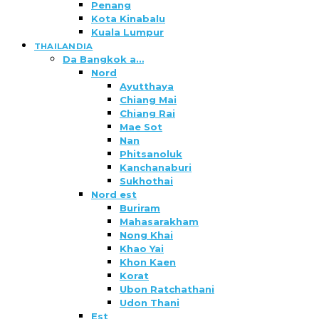
Penang
Kota Kinabalu
Kuala Lumpur
THAILANDIA
Da Bangkok a…
Nord
Ayutthaya
Chiang Mai
Chiang Rai
Mae Sot
Nan
Phitsanoluk
Kanchanaburi
Sukhothai
Nord est
Buriram
Mahasarakham
Nong Khai
Khao Yai
Khon Kaen
Korat
Ubon Ratchathani
Udon Thani
Est