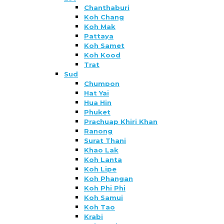
Chanthaburi
Koh Chang
Koh Mak
Pattaya
Koh Samet
Koh Kood
Trat
Sud
Chumpon
Hat Yai
Hua Hin
Phuket
Prachuap Khiri Khan
Ranong
Surat Thani
Khao Lak
Koh Lanta
Koh Lipe
Koh Phangan
Koh Phi Phi
Koh Samui
Koh Tao
Krabi