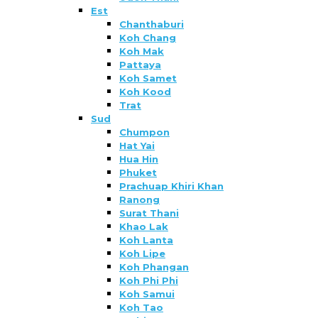
Est
Chanthaburi
Koh Chang
Koh Mak
Pattaya
Koh Samet
Koh Kood
Trat
Sud
Chumpon
Hat Yai
Hua Hin
Phuket
Prachuap Khiri Khan
Ranong
Surat Thani
Khao Lak
Koh Lanta
Koh Lipe
Koh Phangan
Koh Phi Phi
Koh Samui
Koh Tao