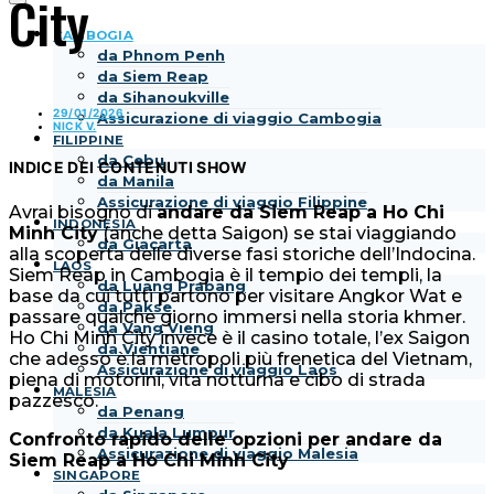
City
CAMBOGIA
da Phnom Penh
da Siem Reap
da Sihanoukville
29/01/2026
Assicurazione di viaggio Cambogia
NICK V.
FILIPPINE
da Cebu
INDICE DEI CONTENUTI
SHOW
da Manila
Assicurazione di viaggio Filippine
Avrai bisogno di
andare da Siem Reap a Ho Chi
INDONESIA
Minh City
(anche detta Saigon) se stai viaggiando
da Giacarta
alla scoperta delle diverse fasi storiche dell’Indocina.
LAOS
Siem Reap in Cambogia è il tempio dei templi, la
da Luang Prabang
base da cui tutti partono per visitare Angkor Wat e
da Pakse
passare qualche giorno immersi nella storia khmer.
da Vang Vieng
Ho Chi Minh City invece è il casino totale, l’ex Saigon
da Vientiane
che adesso è la metropoli più frenetica del Vietnam,
Assicurazione di viaggio Laos
piena di motorini, vita notturna e cibo di strada
MALESIA
pazzesco.
da Penang
da Kuala Lumpur
Confronto rapido delle opzioni per andare da
Assicurazione di viaggio Malesia
Siem Reap a Ho Chi Minh City
SINGAPORE