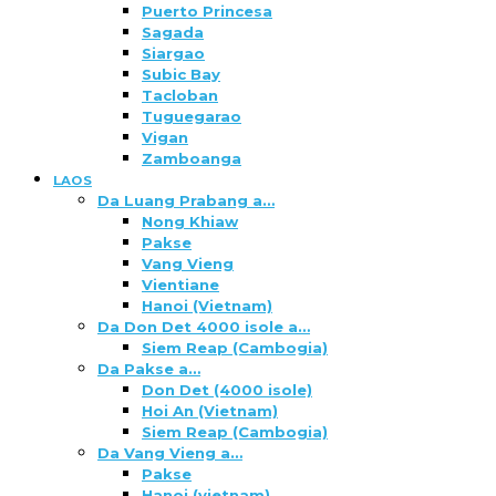
Puerto Princesa
Sagada
Siargao
Subic Bay
Tacloban
Tuguegarao
Vigan
Zamboanga
LAOS
Da Luang Prabang a…
Nong Khiaw
Pakse
Vang Vieng
Vientiane
Hanoi (Vietnam)
Da Don Det 4000 isole a…
Siem Reap (Cambogia)
Da Pakse a…
Don Det (4000 isole)
Hoi An (Vietnam)
Siem Reap (Cambogia)
Da Vang Vieng a…
Pakse
Hanoi (vietnam)