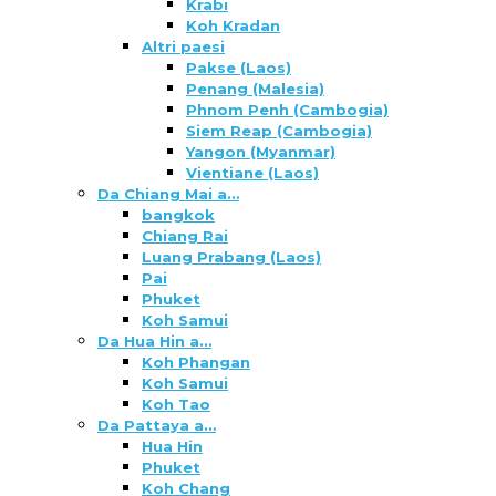
Krabi
Koh Kradan
Altri paesi
Pakse (Laos)
Penang (Malesia)
Phnom Penh (Cambogia)
Siem Reap (Cambogia)
Yangon (Myanmar)
Vientiane (Laos)
Da Chiang Mai a…
bangkok
Chiang Rai
Luang Prabang (Laos)
Pai
Phuket
Koh Samui
Da Hua Hin a…
Koh Phangan
Koh Samui
Koh Tao
Da Pattaya a…
Hua Hin
Phuket
Koh Chang