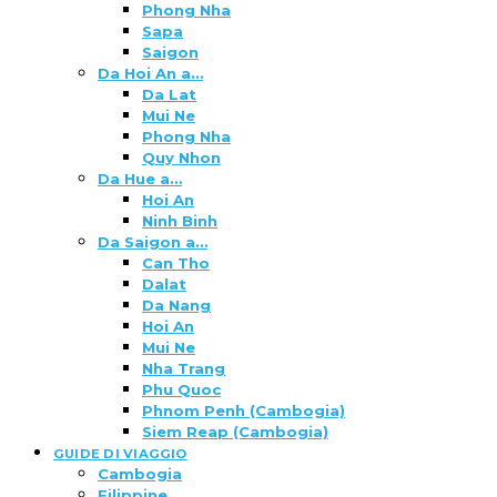
Phong Nha
Sapa
Saigon
Da Hoi An a…
Da Lat
Mui Ne
Phong Nha
Quy Nhon
Da Hue a…
Hoi An
Ninh Binh
Da Saigon a…
Can Tho
Dalat
Da Nang
Hoi An
Mui Ne
Nha Trang
Phu Quoc
Phnom Penh (Cambogia)
Siem Reap (Cambogia)
GUIDE DI VIAGGIO
Cambogia
Filippine