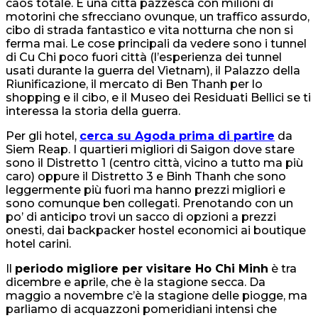
caos totale. È una città pazzesca con milioni di
motorini che sfrecciano ovunque, un traffico assurdo,
cibo di strada fantastico e vita notturna che non si
ferma mai. Le cose principali da vedere sono i tunnel
di Cu Chi poco fuori città (l’esperienza dei tunnel
usati durante la guerra del Vietnam), il Palazzo della
Riunificazione, il mercato di Ben Thanh per lo
shopping e il cibo, e il Museo dei Residuati Bellici se ti
interessa la storia della guerra.
Per gli hotel,
cerca su Agoda prima di partire
da
Siem Reap. I quartieri migliori di Saigon dove stare
sono il Distretto 1 (centro città, vicino a tutto ma più
caro) oppure il Distretto 3 e Binh Thanh che sono
leggermente più fuori ma hanno prezzi migliori e
sono comunque ben collegati. Prenotando con un
po’ di anticipo trovi un sacco di opzioni a prezzi
onesti, dai backpacker hostel economici ai boutique
hotel carini.
Il
periodo migliore per visitare Ho Chi Minh
è tra
dicembre e aprile, che è la stagione secca. Da
maggio a novembre c’è la stagione delle piogge, ma
parliamo di acquazzoni pomeridiani intensi che