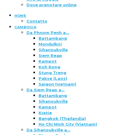
Dove prenotare online
HOME
Contatto
CAMBOGIA
Da Phnom Penh a…
Battambang
Mondulkiri
Sihanoukville
Siem Reap
Kampot
Koh Rong
Stung Treng
Pakse (Laos)
Saigon (vietnam)
Da Siem Reap a…
Battambang
Sihanoukville
Kampot
Kratie
Bangkok (Thailandia)
Ho Chi Minh City (Vietnam)
Da Sihanoukville a…