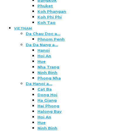
Bangkok
Phuket
Koh Phangan
Koh Phi Phi
Koh Tao
VIETNAM
Da Chau Doc a…
Phnom Penh
Da Da Nang a…
Hanoi
Hoi An
Hue
Nha Trang
Ninh Binh
Phong Nha
Da Hanoi a…
Cat Ba
Dong Hoi
Ha Giang
Hai Phong
Halong Bay
Hoi An
Hue
Ninh Binh