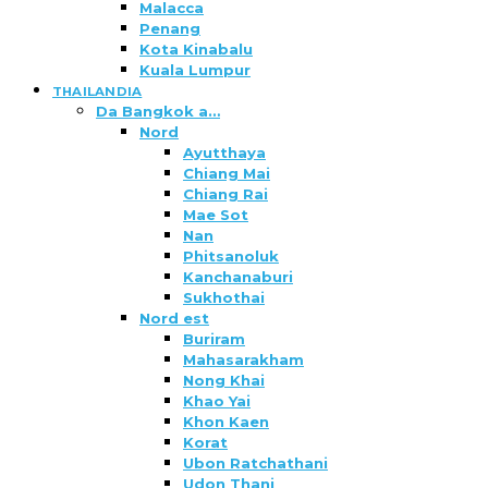
Malacca
Penang
Kota Kinabalu
Kuala Lumpur
THAILANDIA
Da Bangkok a…
Nord
Ayutthaya
Chiang Mai
Chiang Rai
Mae Sot
Nan
Phitsanoluk
Kanchanaburi
Sukhothai
Nord est
Buriram
Mahasarakham
Nong Khai
Khao Yai
Khon Kaen
Korat
Ubon Ratchathani
Udon Thani