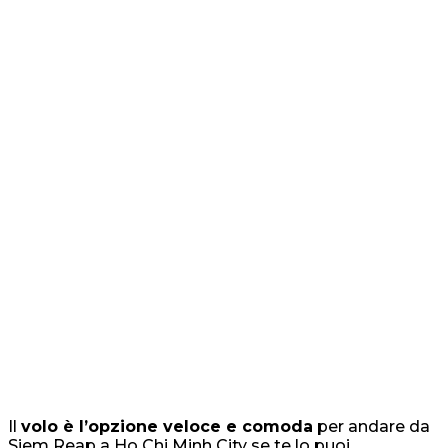
Il
volo è l’opzione veloce e comoda
per andare da
Siem Reap a Ho Chi Minh City se te lo puoi