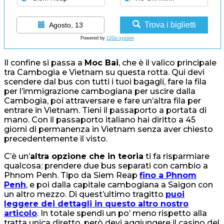
Trova i biglietti
Agosto, 13
Powered by
12Go system
Il confine si passa a
Moc Bai
, che è il valico principale
tra Cambogia e Vietnam su questa rotta. Qui devi
scendere dal bus con tutti i tuoi bagagli, fare la fila
per l’immigrazione cambogiana per uscire dalla
Cambogia, poi attraversare e fare un’altra fila per
entrare in Vietnam. Tieni il passaporto a portata di
mano. Con il passaporto italiano hai diritto a 45
giorni di permanenza in Vietnam senza aver chiesto
precedentemente il visto.
C’è un’
altra opzione che in teoria
ti fa risparmiare
qualcosa: prendere due bus separati con cambio a
Phnom Penh. Tipo da Siem Reap
fino a Phnom
Penh
, e poi dalla capitale cambogiana a Saigon con
un altro mezzo. Di quest’ultimo tragitto
puoi
leggere dei dettagli in questo altro nostro
articolo
. In totale spendi un po’ meno rispetto alla
tratta unica diretto, però devi aggiungere il casino del