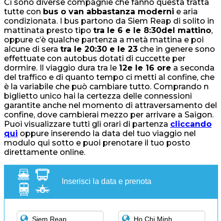
Ci sono diverse compagnie che fanno questa tratta
tutte con
bus o van abbastanza moderni
e aria
condizionata. I bus partono da Siem Reap di solito in
mattinata presto tipo
tra le 6 e le 8:30del mattino
,
oppure c’è qualche partenza a metà mattina e poi
alcune di sera
tra le 20:30 e le 23
che in genere sono
effettuate con autobus dotati di cuccette per
dormire. Il viaggio dura tra le
12e le 16 ore
a seconda
del traffico e di quanto tempo ci metti al confine, che
è la variabile che può cambiare tutto. Comprando n
biglietto unico hai la certezza delle connessioni
garantite anche nel momento di attraversamento del
confine, dove cambierai mezzo per arrivare a Saigon.
Puoi visualizzare tutti gli orari di partenza
cliccando
qui
oppure inserendo la data del tuo viaggio nel
modulo qui sotto e puoi prenotare il tuo posto
direttamente online.
Inserisci la data e prenota