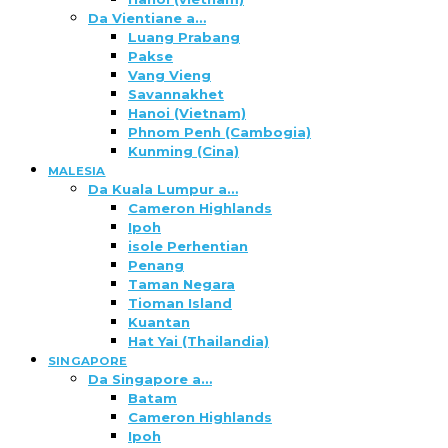
Da Vientiane a…
Luang Prabang
Pakse
Vang Vieng
Savannakhet
Hanoi (Vietnam)
Phnom Penh (Cambogia)
Kunming (Cina)
MALESIA
Da Kuala Lumpur a…
Cameron Highlands
Ipoh
isole Perhentian
Penang
Taman Negara
Tioman Island
Kuantan
Hat Yai (Thailandia)
SINGAPORE
Da Singapore a…
Batam
Cameron Highlands
Ipoh