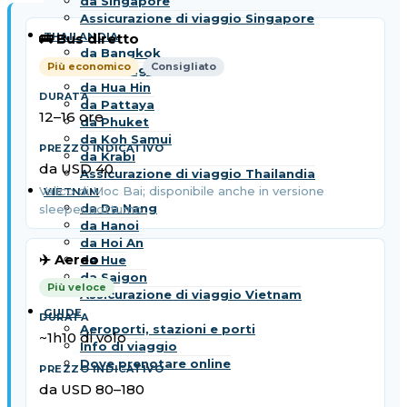
da Singapore
Assicurazione di viaggio Singapore
THAILANDIA
🚌 Bus diretto
da Bangkok
Più economico
Consigliato
da Chiang Mai
da Hua Hin
da Pattaya
12–16 ore
da Phuket
da Koh Samui
da Krabi
da USD 40
Assicurazione di viaggio Thailandia
Valico di Moc Bai; disponibile anche in versione
VIETNAM
da Da Nang
sleeper notturno
da Hanoi
da Hoi An
✈️ Aereo
da Hue
da Saigon
Più veloce
Assicurazione di viaggio Vietnam
GUIDE
Aeroporti, stazioni e porti
~1h10 di volo
Info di viaggio
Dove prenotare online
da USD 80–180