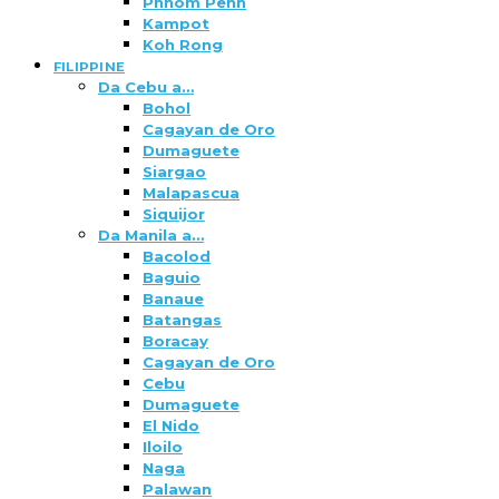
Phnom Penh
Kampot
Koh Rong
FILIPPINE
Da Cebu a…
Bohol
Cagayan de Oro
Dumaguete
Siargao
Malapascua
Siquijor
Da Manila a…
Bacolod
Baguio
Banaue
Batangas
Boracay
Cagayan de Oro
Cebu
Dumaguete
El Nido
Iloilo
Naga
Palawan