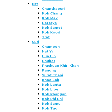
Est
Chanthaburi
Koh Chang
Koh Mak
Pattaya
Koh Samet
Koh Kood
Trat
Sud
Chumpon
Hat Yai
Hua Hin
Phuket
Prachuap Khiri Khan
Ranong
Surat Thani
Khao Lak
Koh Lanta
Koh Lipe
Koh Phangan
Koh Phi Phi
Koh Samui
Koh Tao