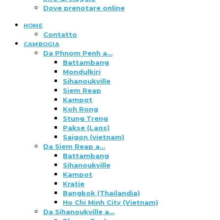
Dove prenotare online
HOME
Contatto
CAMBOGIA
Da Phnom Penh a…
Battambang
Mondulkiri
Sihanoukville
Siem Reap
Kampot
Koh Rong
Stung Treng
Pakse (Laos)
Saigon (vietnam)
Da Siem Reap a…
Battambang
Sihanoukville
Kampot
Kratie
Bangkok (Thailandia)
Ho Chi Minh City (Vietnam)
Da Sihanoukville a…