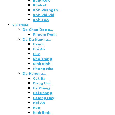
Bangkok
Phuket
Koh Phangan
Koh Phi Phi
Koh Tao
VIETNAM
Da Chau Doc a…
Phnom Penh
Da Da Nang a…
Hanoi
Hoi An
Hue
Nha Trang
Ninh Binh
Phong Nha
Da Hanoi a…
Cat Ba
Dong Hoi
Ha Giang
Hai Phong
Halong Bay
Hoi An
Hue
Ninh Binh