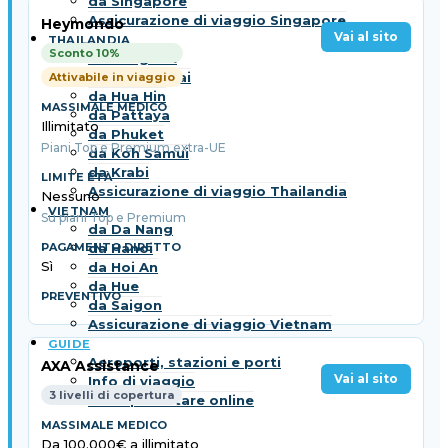
da Singapore
Assicurazione di viaggio Singapore
Heymondo
Vai al sito
THAILANDIA
Sconto 10%
da Bangkok
da Chiang Mai
Attivabile in viaggio
da Hua Hin
da Pattaya
Illimitato
da Phuket
Piani Top e Premium extra-UE
da Koh Samui
da Krabi
Assicurazione di viaggio Thailandia
Nessuno
VIETNAM
Su piani Top e Premium
da Da Nang
da Hanoi
Sì
da Hoi An
da Hue
da Saigon
Assicurazione di viaggio Vietnam
GUIDE
Aeroporti, stazioni e porti
AXA Assistance
Vai al sito
Info di viaggio
3 livelli di copertura
Dove prenotare online
Da 100.000€ a illimitato