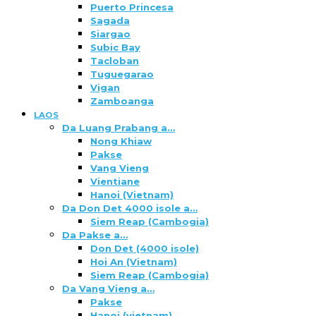
Puerto Princesa
Sagada
Siargao
Subic Bay
Tacloban
Tuguegarao
Vigan
Zamboanga
LAOS
Da Luang Prabang a…
Nong Khiaw
Pakse
Vang Vieng
Vientiane
Hanoi (Vietnam)
Da Don Det 4000 isole a…
Siem Reap (Cambogia)
Da Pakse a…
Don Det (4000 isole)
Hoi An (Vietnam)
Siem Reap (Cambogia)
Da Vang Vieng a…
Pakse
Hanoi (vietnam)