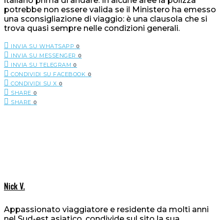
italiano prima di andare. In alcune aree la polizza
potrebbe non essere valida se il Ministero ha emesso
una sconsigliazione di viaggio: è una clausola che si
trova quasi sempre nelle condizioni generali.
INVIA SU WHATSAPP
0
INVIA SU MESSENGER
0
INVIA SU TELEGRAM
0
CONDIVIDI SU FACEBOOK
0
CONDIVIDI SU X
0
SHARE
0
SHARE
0
Nick V.
Appassionato viaggiatore e residente da molti anni
nel Sud-est asiatico, condivide sul sito la sua