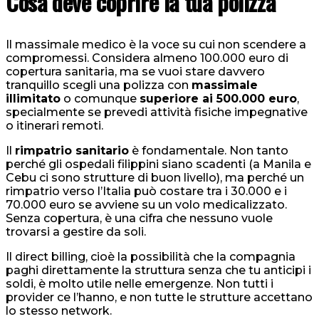
Cosa deve coprire la tua polizza
Il massimale medico è la voce su cui non scendere a
compromessi. Considera almeno 100.000 euro di
copertura sanitaria, ma se vuoi stare davvero
tranquillo scegli una polizza con
massimale
illimitato
o comunque
superiore ai 500.000 euro
,
specialmente se prevedi attività fisiche impegnative
o itinerari remoti.
Il
rimpatrio sanitario
è fondamentale. Non tanto
perché gli ospedali filippini siano scadenti (a Manila e
Cebu ci sono strutture di buon livello), ma perché un
rimpatrio verso l’Italia può costare tra i 30.000 e i
70.000 euro se avviene su un volo medicalizzato.
Senza copertura, è una cifra che nessuno vuole
trovarsi a gestire da soli.
Il direct billing, cioè la possibilità che la compagnia
paghi direttamente la struttura senza che tu anticipi i
soldi, è molto utile nelle emergenze. Non tutti i
provider ce l’hanno, e non tutte le strutture accettano
lo stesso network.