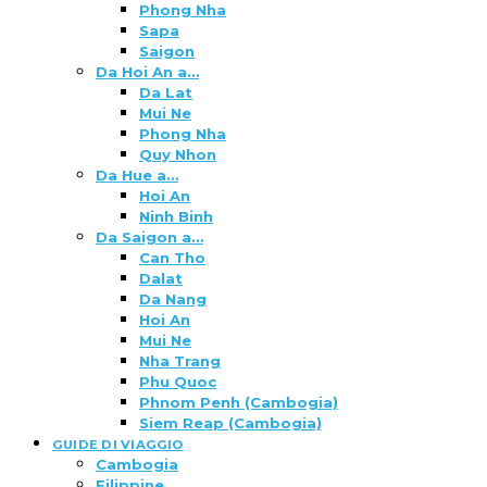
Phong Nha
Sapa
Saigon
Da Hoi An a…
Da Lat
Mui Ne
Phong Nha
Quy Nhon
Da Hue a…
Hoi An
Ninh Binh
Da Saigon a…
Can Tho
Dalat
Da Nang
Hoi An
Mui Ne
Nha Trang
Phu Quoc
Phnom Penh (Cambogia)
Siem Reap (Cambogia)
GUIDE DI VIAGGIO
Cambogia
Filippine