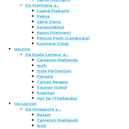
Da Vientiane a…
Luang Prabang
Pakse
Vang Vieng
Savannakhet
Hanoi (Vietnam)
Phnom Penh (Cambogia)
Kunming (Cina)
MALESIA
Da Kuala Lumpur a…
Cameron Highlands
Ipoh
isole Perhentian
Penang
Taman Negara
Tioman Island
Kuantan
Hat Yai (Thailandia)
SINGAPORE
Da Singapore a…
Batam
Cameron Highlands
Ipoh