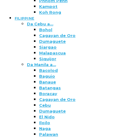
Phnom Penh
Kampot
Koh Rong
FILIPPINE
Da Cebu a…
Bohol
Cagayan de Oro
Dumaguete
Siargao
Malapascua
Siquijor
Da Manila a…
Bacolod
Baguio
Banaue
Batangas
Boracay
Cagayan de Oro
Cebu
Dumaguete
El Nido
Iloilo
Naga
Palawan