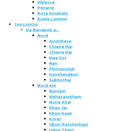
Malacca
Penang
Kota Kinabalu
Kuala Lumpur
THAILANDIA
Da Bangkok a…
Nord
Ayutthaya
Chiang Mai
Chiang Rai
Mae Sot
Nan
Phitsanoluk
Kanchanaburi
Sukhothai
Nord est
Buriram
Mahasarakham
Nong Khai
Khao Yai
Khon Kaen
Korat
Ubon Ratchathani
Udon Thani