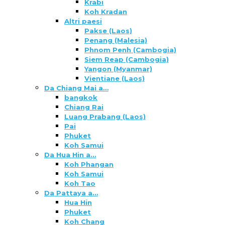
Krabi
Koh Kradan
Altri paesi
Pakse (Laos)
Penang (Malesia)
Phnom Penh (Cambogia)
Siem Reap (Cambogia)
Yangon (Myanmar)
Vientiane (Laos)
Da Chiang Mai a…
bangkok
Chiang Rai
Luang Prabang (Laos)
Pai
Phuket
Koh Samui
Da Hua Hin a…
Koh Phangan
Koh Samui
Koh Tao
Da Pattaya a…
Hua Hin
Phuket
Koh Chang