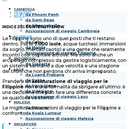
CAMBOGIA
12/10/2022
da Phnom Penh
NICK V.
da Siem Reap
da Sihanoukville
INDICE DEI CONTENUTI
SHOW
Assicurazione di viaggio Cambogia
FILIPPINE
Le Filippine sono uno di quei posti che ti restano
da Cebu
dentro. Più di
7.000 isole
, acque turchesi, immersioni
da Manila
da sogno, mercati caotici e una gente che raramente
Assicurazione di viaggio Filippine
incontri così ospitale altrove. Ma sono anche un
INDONESIA
arcipelago complesso da gestire logisticamente, con
da Giacarta
un sistema sanitario a due velocità e una stagione
LAOS
dei tifoni che non perdona chi arriva impreparato.
da Luang Prabang
da Pakse
Prendere un’
assicurazione di viaggio per le
da Vang Vieng
Filippine
non è una formalità da sbrigare all’ultimo: è
da Vientiane
una decisione che può fare una differenza concreta
Assicurazione di viaggio Laos
se qualcosa va storto.
MALESIA
da Penang
Le migliori assicurazioni di viaggio per le Filippine a
da Kuala Lumpur
confronto
Assicurazione di viaggio Malesia
SINGAPORE