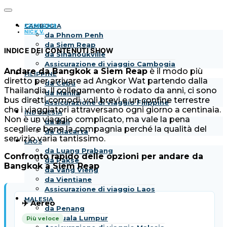
22/09/2019
CAMBOGIA
NICK V.
da Phnom Penh
da Siem Reap
INDICE DEI CONTENUTI
SHOW
da Sihanoukville
Assicurazione di viaggio Cambogia
Andare da Bangkok a Siem Reap
è il modo più
FILIPPINE
diretto per arrivare ad Angkor Wat partendo dalla
da Cebu
Thailandia. Il collegamento è rodato da anni, ci sono
da Manila
bus diretti comodi, voli brevi e un confine terrestre
Assicurazione di viaggio Filippine
che i viaggiatori attraversano ogni giorno a centinaia.
INDONESIA
Non è un viaggio complicato, ma vale la pena
da Bali
scegliere bene la compagnia perché la qualità del
da Giacarta
servizio varia tantissimo.
LAOS
da Luang Prabang
Confronto rapido delle opzioni per andare da
da Pakse
Bangkok a Siem Reap
da Vang Vieng
da Vientiane
Assicurazione di viaggio Laos
MALESIA
✈️ Aereo
da Penang
da Kuala Lumpur
Più veloce