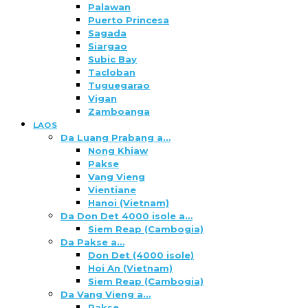
Palawan
Puerto Princesa
Sagada
Siargao
Subic Bay
Tacloban
Tuguegarao
Vigan
Zamboanga
LAOS
Da Luang Prabang a…
Nong Khiaw
Pakse
Vang Vieng
Vientiane
Hanoi (Vietnam)
Da Don Det 4000 isole a…
Siem Reap (Cambogia)
Da Pakse a…
Don Det (4000 isole)
Hoi An (Vietnam)
Siem Reap (Cambogia)
Da Vang Vieng a…
Pakse