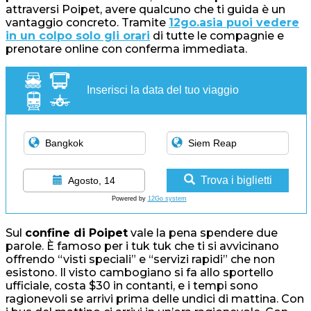
attraversi Poipet, avere qualcuno che ti guida è un
vantaggio concreto. Tramite
12go.asia puoi vedere
in un colpo solo gli orari
di tutte le compagnie e
prenotare online con conferma immediata.
Inserisci la data del tuo viaggio
Trova i biglietti
Agosto, 14
Powered by
12Go system
Sul
confine di Poipet
vale la pena spendere due
parole. È famoso per i tuk tuk che ti si avvicinano
offrendo “visti speciali” e “servizi rapidi” che non
esistono. Il visto cambogiano si fa allo sportello
ufficiale, costa $30 in contanti, e i tempi sono
ragionevoli se arrivi prima delle undici di mattina. Con