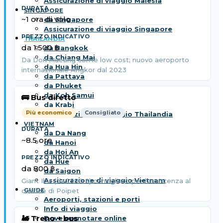
Assicurazione di viaggio Malesia
SINGAPORE
~1 ora di volo
da Singapore
Assicurazione di viaggio Singapore
THAILANDIA
da 1.500 ฿
da Bangkok
da Chiang Mai
Da Don Mueang con le low cost; nuovo aeroporto
da Hua Hin
internazionale Angkor dal 2023
da Pattaya
da Phuket
da Koh Samui
🚌 Bus diretto
da Krabi
Più economico
Consigliato
Assicurazione di viaggio Thailandia
VIETNAM
da Da Nang
~8.5 ore
da Hanoi
da Hoi An
da Hue
da 800 ฿
da Saigon
Assicurazione di viaggio Vietnam
Giant Ibis (da 1.500 ฿) consigliato per l’assistenza al
GUIDE
confine di Poipet
Aeroporti, stazioni e porti
Info di viaggio
🚂 Treno + bus
Dove prenotare online