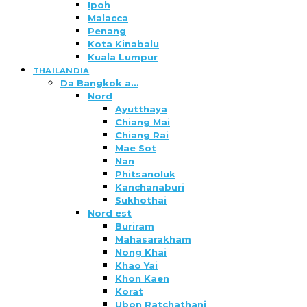
Ipoh
Malacca
Penang
Kota Kinabalu
Kuala Lumpur
THAILANDIA
Da Bangkok a…
Nord
Ayutthaya
Chiang Mai
Chiang Rai
Mae Sot
Nan
Phitsanoluk
Kanchanaburi
Sukhothai
Nord est
Buriram
Mahasarakham
Nong Khai
Khao Yai
Khon Kaen
Korat
Ubon Ratchathani