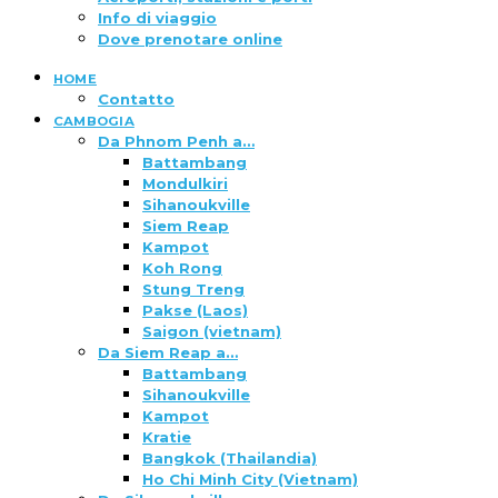
Info di viaggio
Dove prenotare online
HOME
Contatto
CAMBOGIA
Da Phnom Penh a…
Battambang
Mondulkiri
Sihanoukville
Siem Reap
Kampot
Koh Rong
Stung Treng
Pakse (Laos)
Saigon (vietnam)
Da Siem Reap a…
Battambang
Sihanoukville
Kampot
Kratie
Bangkok (Thailandia)
Ho Chi Minh City (Vietnam)