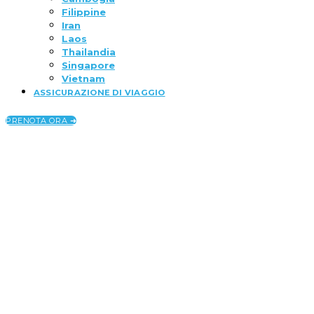
Filippine
Iran
Laos
Thailandia
Singapore
Vietnam
ASSICURAZIONE DI VIAGGIO
PRENOTA ORA ➜