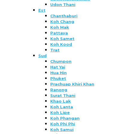
Udon Thani
Est
Chanthaburi
Koh Chang
Koh Mak
Pattaya
Koh Samet
Koh Kood
Trat
Sud
Chumpon
Hat Yai
Hua Hin
Phuket
Prachuap Khiri Khan
Ranong
Surat Thani
Khao Lak
Koh Lanta
Koh Lipe
Koh Phangan
Koh Phi Phi
Koh Samui