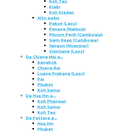
Koh Tao
Krabi
Koh Kradan
Altri paesi
Pakse (Laos)
Penang (Malesia)
Phnom Penh (Cambogia)
Siem Reap (Cambogia)
Yangon (Myanmar)
Vientiane (Laos)
Da Chiang Mai a…
bangkok
Chiang Rai
Luang Prabang (Laos)
Pai
Phuket
Koh Samui
Da Hua Hin a…
Koh Phangan
Koh Samui
Koh Tao
Da Pattaya a…
Hua Hin
Phuket