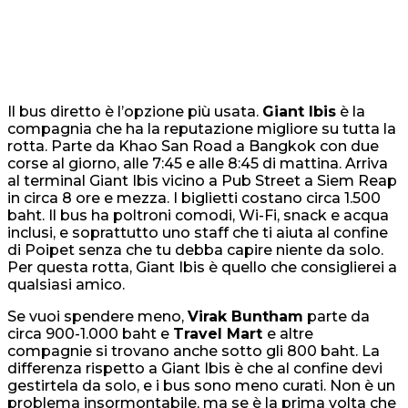
Il bus diretto è l’opzione più usata.
Giant Ibis
è la
compagnia che ha la reputazione migliore su tutta la
rotta. Parte da Khao San Road a Bangkok con due
corse al giorno, alle 7:45 e alle 8:45 di mattina. Arriva
al terminal Giant Ibis vicino a Pub Street a Siem Reap
in circa 8 ore e mezza. I biglietti costano circa 1.500
baht. Il bus ha poltroni comodi, Wi-Fi, snack e acqua
inclusi, e soprattutto uno staff che ti aiuta al confine
di Poipet senza che tu debba capire niente da solo.
Per questa rotta, Giant Ibis è quello che consiglierei a
qualsiasi amico.
Se vuoi spendere meno,
Virak Buntham
parte da
circa 900-1.000 baht e
Travel Mart
e altre
compagnie si trovano anche sotto gli 800 baht. La
differenza rispetto a Giant Ibis è che al confine devi
gestirtela da solo, e i bus sono meno curati. Non è un
problema insormontabile, ma se è la prima volta che