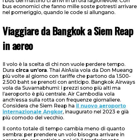
i bus del mattino ci arrivi in un’ora ragionevole. Con
bus economici che fanno mille soste potresti arrivare
nel pomeriggio, quando le code si allungano.
Viaggiare da Bangkok a Siem Reap
in aereo
Il volo è la scelta di chi non vuole perdere tempo.
Dura
circa un’ora
. Thai AirAsia vola da Don Mueang
più volte al giorno con tariffe che partono da 1.500-
2.500 baht se prenoti con anticipo. Bangkok Airways
vola da Suvarnabhumi: i prezzi sono più alti ma
l’aeroporto è più centrale. Air Cambodia vola
anch’essa sulla rotta con frequenze giornaliere.
Considera che Siem Reap ha
il nuovo aeroporto
internazionale Angkor
, inaugurato nel 2023 e già
più comodo del vecchio.
Il conto totale di tempo cambia meno di quanto
sembra: per prendere un volo bisogna arrivare in