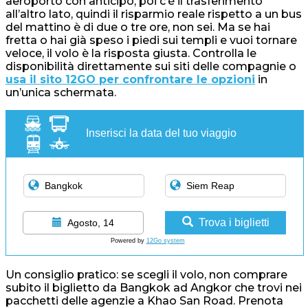
aeroporto con anticipo, poi c’è il trasferimento
all’altro lato, quindi il risparmio reale rispetto a un bus
del mattino è di due o tre ore, non sei. Ma se hai
fretta o hai già speso i piedi sui templi e vuoi tornare
veloce, il volo è la risposta giusta. Controlla le
disponibilità direttamente sui siti delle compagnie o
usa il sito 12GO per confrontare le opzioni
in
un’unica schermata.
Inserisci la data del tuo viaggio
Trova i biglietti
Agosto, 14
Powered by
12Go system
Un consiglio pratico: se scegli il volo, non comprare
subito il biglietto da Bangkok ad Angkor che trovi nei
pacchetti delle agenzie a Khao San Road. Prenota