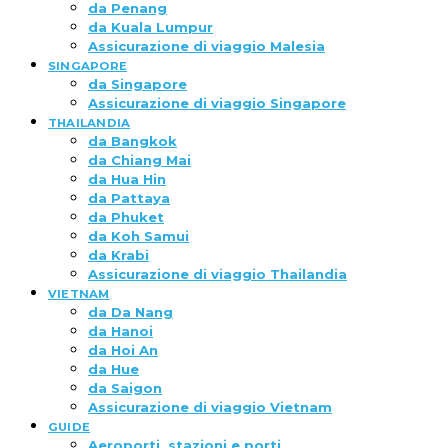
da Penang
da Kuala Lumpur
Assicurazione di viaggio Malesia
SINGAPORE
da Singapore
Assicurazione di viaggio Singapore
THAILANDIA
da Bangkok
da Chiang Mai
da Hua Hin
da Pattaya
da Phuket
da Koh Samui
da Krabi
Assicurazione di viaggio Thailandia
VIETNAM
da Da Nang
da Hanoi
da Hoi An
da Hue
da Saigon
Assicurazione di viaggio Vietnam
GUIDE
Aeroporti, stazioni e porti