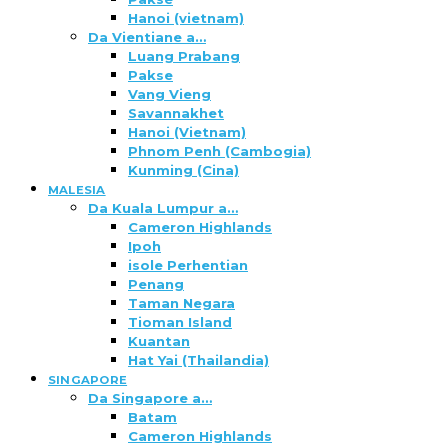
Hanoi (vietnam)
Da Vientiane a…
Luang Prabang
Pakse
Vang Vieng
Savannakhet
Hanoi (Vietnam)
Phnom Penh (Cambogia)
Kunming (Cina)
MALESIA
Da Kuala Lumpur a…
Cameron Highlands
Ipoh
isole Perhentian
Penang
Taman Negara
Tioman Island
Kuantan
Hat Yai (Thailandia)
SINGAPORE
Da Singapore a…
Batam
Cameron Highlands