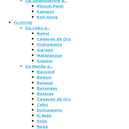
Da Sihanoukville a…
Phnom Penh
Kampot
Koh Rong
FILIPPINE
Da Cebu a…
Bohol
Cagayan de Oro
Dumaguete
Siargao
Malapascua
Siquijor
Da Manila a…
Bacolod
Baguio
Banaue
Batangas
Boracay
Cagayan de Oro
Cebu
Dumaguete
El Nido
Iloilo
Naga