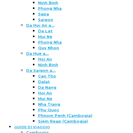
Ninh Binh
Phong Nha
Sapa
Saigon
Da Hoi An a…
Da Lat
Mui Ne
Phong Nha
Quy Nhon
Da Hue a…
Hoi An
Ninh Binh
Da Saigon a…
Can Tho
Dalat
Da Nang
Hoi An
Mui Ne
Nha Trang
Phu Quoc
Phnom Penh (Cambogia)
Siem Reap (Cambogia)
GUIDE DI VIAGGIO
Cambogia