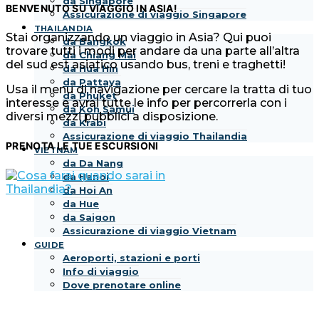
da Singapore
BENVENUTO SU VIAGGIO IN ASIA!
Assicurazione di viaggio Singapore
THAILANDIA
Stai organizzando un viaggio in Asia? Qui puoi
da Bangkok
trovare tutti i modi per andare da una parte all’altra
da Chiang Mai
del sud est asiatico usando bus, treni e traghetti!
da Hua Hin
da Pattaya
Usa il menu di navigazione per cercare la tratta di tuo
da Phuket
interesse e avrai tutte le info per percorrerla con i
da Koh Samui
diversi mezzi pubblici a disposizione.
da Krabi
Assicurazione di viaggio Thailandia
PRENOTA LE TUE ESCURSIONI
VIETNAM
da Da Nang
da Hanoi
da Hoi An
da Hue
da Saigon
Assicurazione di viaggio Vietnam
GUIDE
Aeroporti, stazioni e porti
Info di viaggio
Dove prenotare online