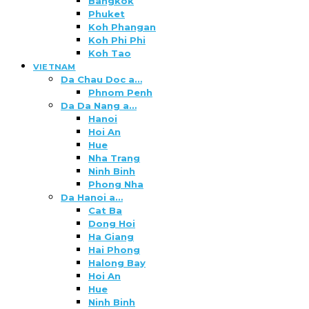
Bangkok
Phuket
Koh Phangan
Koh Phi Phi
Koh Tao
VIETNAM
Da Chau Doc a…
Phnom Penh
Da Da Nang a…
Hanoi
Hoi An
Hue
Nha Trang
Ninh Binh
Phong Nha
Da Hanoi a…
Cat Ba
Dong Hoi
Ha Giang
Hai Phong
Halong Bay
Hoi An
Hue
Ninh Binh