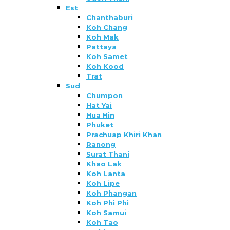
Est
Chanthaburi
Koh Chang
Koh Mak
Pattaya
Koh Samet
Koh Kood
Trat
Sud
Chumpon
Hat Yai
Hua Hin
Phuket
Prachuap Khiri Khan
Ranong
Surat Thani
Khao Lak
Koh Lanta
Koh Lipe
Koh Phangan
Koh Phi Phi
Koh Samui
Koh Tao