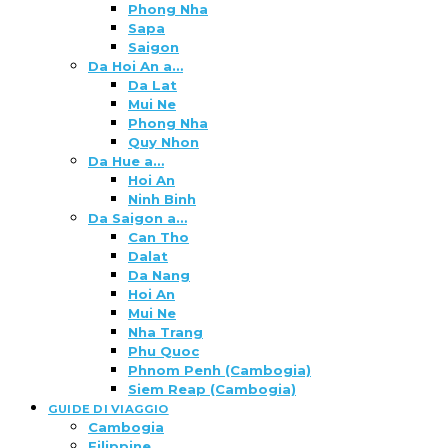
Phong Nha
Sapa
Saigon
Da Hoi An a…
Da Lat
Mui Ne
Phong Nha
Quy Nhon
Da Hue a…
Hoi An
Ninh Binh
Da Saigon a…
Can Tho
Dalat
Da Nang
Hoi An
Mui Ne
Nha Trang
Phu Quoc
Phnom Penh (Cambogia)
Siem Reap (Cambogia)
GUIDE DI VIAGGIO
Cambogia
Filippine