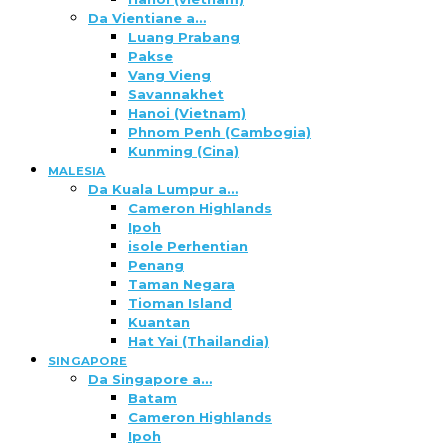
Da Vientiane a…
Luang Prabang
Pakse
Vang Vieng
Savannakhet
Hanoi (Vietnam)
Phnom Penh (Cambogia)
Kunming (Cina)
MALESIA
Da Kuala Lumpur a…
Cameron Highlands
Ipoh
isole Perhentian
Penang
Taman Negara
Tioman Island
Kuantan
Hat Yai (Thailandia)
SINGAPORE
Da Singapore a…
Batam
Cameron Highlands
Ipoh