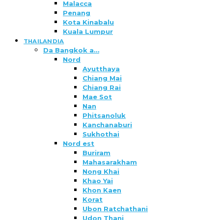
Malacca
Penang
Kota Kinabalu
Kuala Lumpur
THAILANDIA
Da Bangkok a…
Nord
Ayutthaya
Chiang Mai
Chiang Rai
Mae Sot
Nan
Phitsanoluk
Kanchanaburi
Sukhothai
Nord est
Buriram
Mahasarakham
Nong Khai
Khao Yai
Khon Kaen
Korat
Ubon Ratchathani
Udon Thani