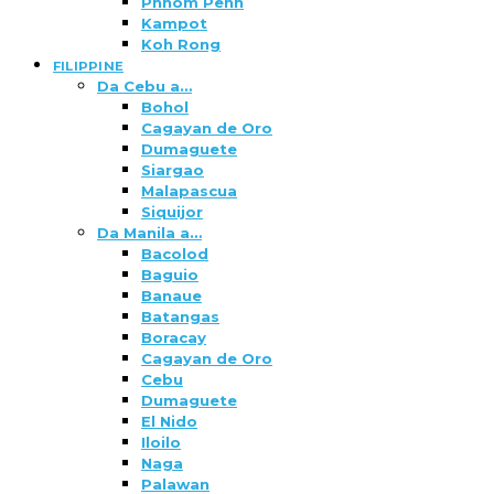
Phnom Penh
Kampot
Koh Rong
FILIPPINE
Da Cebu a…
Bohol
Cagayan de Oro
Dumaguete
Siargao
Malapascua
Siquijor
Da Manila a…
Bacolod
Baguio
Banaue
Batangas
Boracay
Cagayan de Oro
Cebu
Dumaguete
El Nido
Iloilo
Naga
Palawan