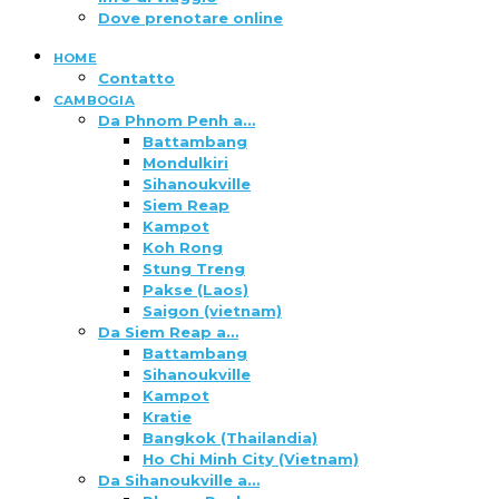
Dove prenotare online
HOME
Contatto
CAMBOGIA
Da Phnom Penh a…
Battambang
Mondulkiri
Sihanoukville
Siem Reap
Kampot
Koh Rong
Stung Treng
Pakse (Laos)
Saigon (vietnam)
Da Siem Reap a…
Battambang
Sihanoukville
Kampot
Kratie
Bangkok (Thailandia)
Ho Chi Minh City (Vietnam)
Da Sihanoukville a…