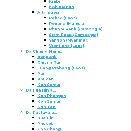
Krabi
Koh Kradan
Altri paesi
Pakse (Laos)
Penang (Malesia)
Phnom Penh (Cambogia)
Siem Reap (Cambogia)
Yangon (Myanmar)
Vientiane (Laos)
Da Chiang Mai a…
bangkok
Chiang Rai
Luang Prabang (Laos)
Pai
Phuket
Koh Samui
Da Hua Hin a…
Koh Phangan
Koh Samui
Koh Tao
Da Pattaya a…
Hua Hin
Phuket
Koh Chang