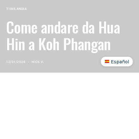
THAILANDIA
Come andare da Hua
Hin a Koh Phangan
Español
12/01/2026
NICK V.
INDICE DEI CONTENUTI
SHOW
Andare da Hua Hin a Koh Phangan
significa fare