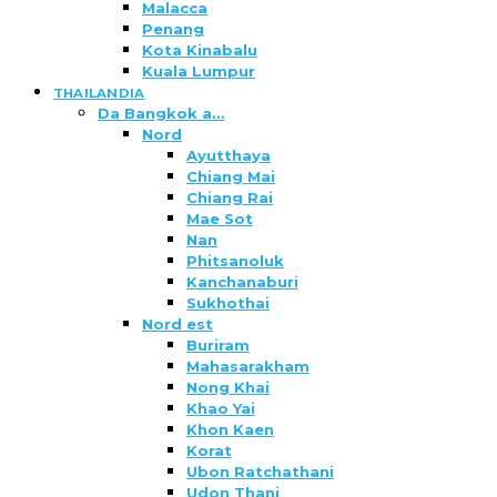
Malacca
Penang
Kota Kinabalu
Kuala Lumpur
THAILANDIA
Da Bangkok a…
Nord
Ayutthaya
Chiang Mai
Chiang Rai
Mae Sot
Nan
Phitsanoluk
Kanchanaburi
Sukhothai
Nord est
Buriram
Mahasarakham
Nong Khai
Khao Yai
Khon Kaen
Korat
Ubon Ratchathani
Udon Thani