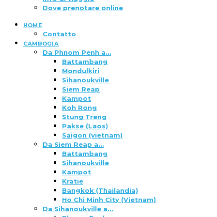
Dove prenotare online
HOME
Contatto
CAMBOGIA
Da Phnom Penh a…
Battambang
Mondulkiri
Sihanoukville
Siem Reap
Kampot
Koh Rong
Stung Treng
Pakse (Laos)
Saigon (vietnam)
Da Siem Reap a…
Battambang
Sihanoukville
Kampot
Kratie
Bangkok (Thailandia)
Ho Chi Minh City (Vietnam)
Da Sihanoukville a…