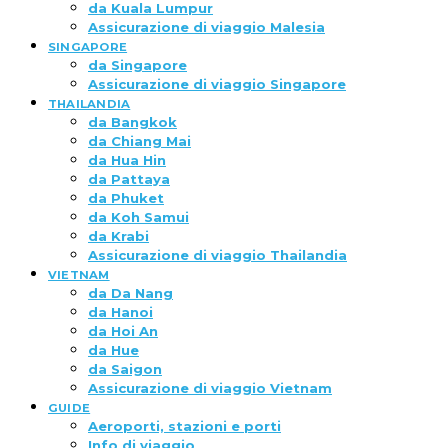
da Kuala Lumpur
Assicurazione di viaggio Malesia
SINGAPORE
da Singapore
Assicurazione di viaggio Singapore
THAILANDIA
da Bangkok
da Chiang Mai
da Hua Hin
da Pattaya
da Phuket
da Koh Samui
da Krabi
Assicurazione di viaggio Thailandia
VIETNAM
da Da Nang
da Hanoi
da Hoi An
da Hue
da Saigon
Assicurazione di viaggio Vietnam
GUIDE
Aeroporti, stazioni e porti
Info di viaggio