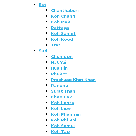
Est
Chanthaburi
Koh Chang
Koh Mak
Pattaya
Koh Samet
Koh Kood
Trat
Sud
Chumpon
Hat Yai
Hua Hin
Phuket
Prachuap Khiri Khan
Ranong
Surat Thani
Khao Lak
Koh Lanta
Koh Lipe
Koh Phangan
Koh Phi Phi
Koh Samui
Koh Tao