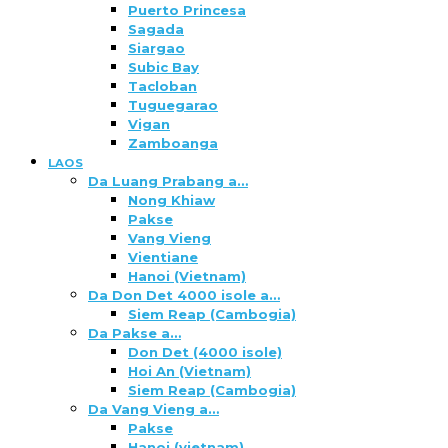
Puerto Princesa
Sagada
Siargao
Subic Bay
Tacloban
Tuguegarao
Vigan
Zamboanga
LAOS
Da Luang Prabang a…
Nong Khiaw
Pakse
Vang Vieng
Vientiane
Hanoi (Vietnam)
Da Don Det 4000 isole a…
Siem Reap (Cambogia)
Da Pakse a…
Don Det (4000 isole)
Hoi An (Vietnam)
Siem Reap (Cambogia)
Da Vang Vieng a…
Pakse
Hanoi (vietnam)