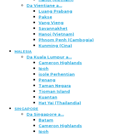
Da Vientiane a…
Luang Prabang
Pakse
Vang Vieng
Savannakhet
Hanoi (Vietnam)
Phnom Penh (Cambogia)
Kunming (Cina)
MALESIA
Da Kuala Lumpur a…
Cameron Highlands
Ipoh
isole Perhentian
Penang
Taman Negara
Tioman Island
Kuantan
Hat Yai (Thailandia)
SINGAPORE
Da Singapore a…
Batam
Cameron Highlands
Ipoh