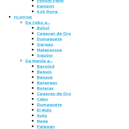
Phnom Penh
Kampot
Koh Rong
FILIPPINE
Da Cebu a…
Bohol
Cagayan de Oro
Dumaguete
Siargao
Malapascua
Siquijor
Da Manila a…
Bacolod
Baguio
Banaue
Batangas
Boracay
Cagayan de Oro
Cebu
Dumaguete
El Nido
Iloilo
Naga
Palawan