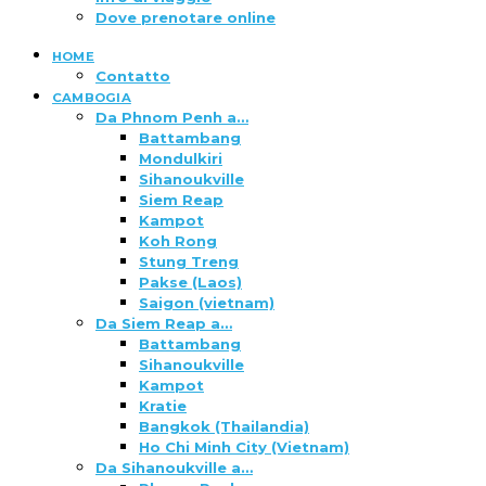
Dove prenotare online
HOME
Contatto
CAMBOGIA
Da Phnom Penh a…
Battambang
Mondulkiri
Sihanoukville
Siem Reap
Kampot
Koh Rong
Stung Treng
Pakse (Laos)
Saigon (vietnam)
Da Siem Reap a…
Battambang
Sihanoukville
Kampot
Kratie
Bangkok (Thailandia)
Ho Chi Minh City (Vietnam)
Da Sihanoukville a…