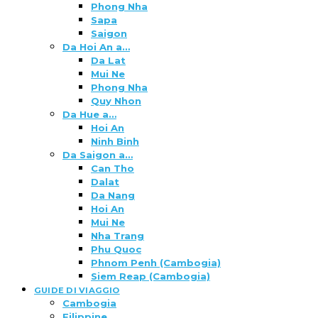
Phong Nha
Sapa
Saigon
Da Hoi An a…
Da Lat
Mui Ne
Phong Nha
Quy Nhon
Da Hue a…
Hoi An
Ninh Binh
Da Saigon a…
Can Tho
Dalat
Da Nang
Hoi An
Mui Ne
Nha Trang
Phu Quoc
Phnom Penh (Cambogia)
Siem Reap (Cambogia)
GUIDE DI VIAGGIO
Cambogia
Filippine