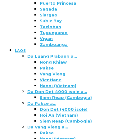
Puerto Princesa
Sagada
Siargao
Subic Bay
Tacloban
Tuguegarao
Vigan
Zamboanga
LAOS
Da Luang Prabang a…
Nong Khiaw
Pakse
Vang Vieng
Vientiane
Hanoi (Vietnam)
Da Don Det 4000 isole a…
Siem Reap (Cambogia)
Da Pakse a…
Don Det (4000 isole)
Hoi An (Vietnam)
Siem Reap (Cambogia)
Da Vang Vieng a…
Pakse
Hanoi (vietnam)