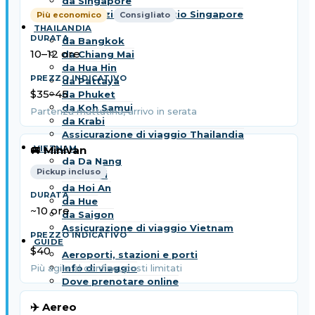
da Singapore
Assicurazione di viaggio Singapore
Più economico
Consigliato
THAILANDIA
da Bangkok
10–12 ore
da Chiang Mai
da Hua Hin
da Pattaya
$35–45
da Phuket
da Koh Samui
Partenza mattutina, arrivo in serata
da Krabi
Assicurazione di viaggio Thailandia
VIETNAM
🚐 Minivan
da Da Nang
Pickup incluso
da Hanoi
da Hoi An
da Hue
~10 ore
da Saigon
Assicurazione di viaggio Vietnam
GUIDE
$40
Aeroporti, stazioni e porti
Info di viaggio
Più agile al confine, posti limitati
Dove prenotare online
✈️ Aereo