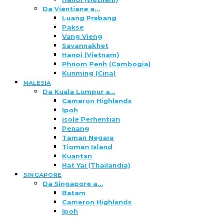
Da Vientiane a…
Luang Prabang
Pakse
Vang Vieng
Savannakhet
Hanoi (Vietnam)
Phnom Penh (Cambogia)
Kunming (Cina)
MALESIA
Da Kuala Lumpur a…
Cameron Highlands
Ipoh
isole Perhentian
Penang
Taman Negara
Tioman Island
Kuantan
Hat Yai (Thailandia)
SINGAPORE
Da Singapore a…
Batam
Cameron Highlands
Ipoh