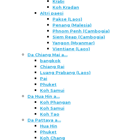
Krabi
Koh Kradan
Altri paesi
Pakse (Laos)
Penang (Malesia)
Phnom Penh (Cambogia)
Siem Reap (Cambogia)
Yangon (Myanmar)
Vientiane (Laos)
Da Chiang Mai a…
bangkok
Chiang Rai
Luang Prabang (Laos)
Pai
Phuket
Koh Samui
Da Hua Hin a…
Koh Phangan
Koh Samui
Koh Tao
Da Pattaya a…
Hua Hin
Phuket
Koh Chang