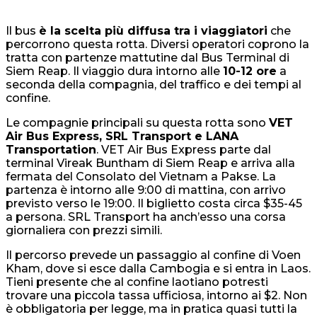
Il bus
è la scelta più diffusa tra i viaggiatori
che
percorrono questa rotta. Diversi operatori coprono la
tratta con partenze mattutine dal Bus Terminal di
Siem Reap. Il viaggio dura intorno alle
10-12 ore
a
seconda della compagnia, del traffico e dei tempi al
confine.
Le compagnie principali su questa rotta sono
VET
Air Bus Express, SRL Transport e LANA
Transportation
. VET Air Bus Express parte dal
terminal Vireak Buntham di Siem Reap e arriva alla
fermata del Consolato del Vietnam a Pakse. La
partenza è intorno alle 9:00 di mattina, con arrivo
previsto verso le 19:00. Il biglietto costa circa $35-45
a persona. SRL Transport ha anch’esso una corsa
giornaliera con prezzi simili.
Il percorso prevede un passaggio al confine di Voen
Kham, dove si esce dalla Cambogia e si entra in Laos.
Tieni presente che al confine laotiano potresti
trovare una piccola tassa ufficiosa, intorno ai $2. Non
è obbligatoria per legge, ma in pratica quasi tutti la