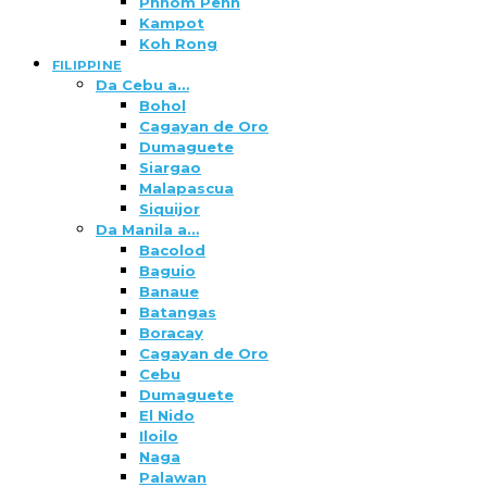
Phnom Penh
Kampot
Koh Rong
FILIPPINE
Da Cebu a…
Bohol
Cagayan de Oro
Dumaguete
Siargao
Malapascua
Siquijor
Da Manila a…
Bacolod
Baguio
Banaue
Batangas
Boracay
Cagayan de Oro
Cebu
Dumaguete
El Nido
Iloilo
Naga
Palawan