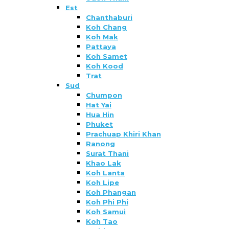
Est
Chanthaburi
Koh Chang
Koh Mak
Pattaya
Koh Samet
Koh Kood
Trat
Sud
Chumpon
Hat Yai
Hua Hin
Phuket
Prachuap Khiri Khan
Ranong
Surat Thani
Khao Lak
Koh Lanta
Koh Lipe
Koh Phangan
Koh Phi Phi
Koh Samui
Koh Tao