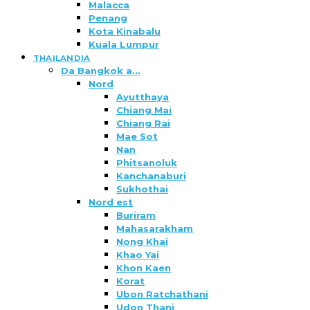
Malacca
Penang
Kota Kinabalu
Kuala Lumpur
THAILANDIA
Da Bangkok a…
Nord
Ayutthaya
Chiang Mai
Chiang Rai
Mae Sot
Nan
Phitsanoluk
Kanchanaburi
Sukhothai
Nord est
Buriram
Mahasarakham
Nong Khai
Khao Yai
Khon Kaen
Korat
Ubon Ratchathani
Udon Thani