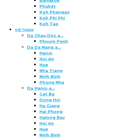
Bangkok
Phuket
Koh Phangan
Koh Phi Phi
Koh Tao
VIETNAM
Da Chau Doc a…
Phnom Penh
Da Da Nang a…
Hanoi
Hoi An
Hue
Nha Trang
Ninh Binh
Phong Nha
Da Hanoi a…
Cat Ba
Dong Hoi
Ha Giang
Hai Phong
Halong Bay
Hoi An
Hue
Ninh Binh