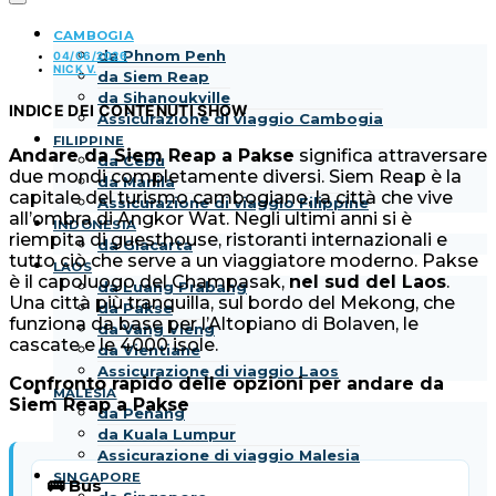
CAMBOGIA
da Phnom Penh
04/06/2026
NICK V.
da Siem Reap
da Sihanoukville
INDICE DEI CONTENUTI
SHOW
Assicurazione di viaggio Cambogia
FILIPPINE
Andare da Siem Reap a Pakse
significa attraversare
da Cebu
due mondi completamente diversi. Siem Reap è la
da Manila
capitale del turismo cambogiano, la città che vive
Assicurazione di viaggio Filippine
all’ombra di Angkor Wat. Negli ultimi anni si è
INDONESIA
riempita di guesthouse, ristoranti internazionali e
da Giacarta
tutto ciò che serve a un viaggiatore moderno. Pakse
LAOS
è il capoluogo del Champasak,
nel sud del Laos
.
da Luang Prabang
Una città più tranquilla, sul bordo del Mekong, che
da Pakse
funziona da base per l’Altopiano di Bolaven, le
da Vang Vieng
cascate e le 4000 isole.
da Vientiane
Assicurazione di viaggio Laos
Confronto rapido delle opzioni per andare da
MALESIA
Siem Reap a Pakse
da Penang
da Kuala Lumpur
Assicurazione di viaggio Malesia
SINGAPORE
🚌 Bus