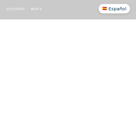
Español
21/12/2023
NICK V.
INDICE DEI CONTENUTI
SHOW
Il Vietnam è stretto e lungo, quasi 1.700 km da
nord a sud. Per forza di cose ha dovuto attrezzarsi
con
un bel po’ di aeroporti
, e oggi volare
all’interno del paese è una cosa normale, spesso
più conveniente del treno per chi ha poco tempo. I
voli interni costano poco se prenoti con anticipo, e
le rotte principali hanno frequenze altissime.