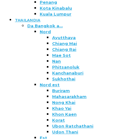
Penang
Kota Kinabalu
Kuala Lumpur
THAILANDIA
Da Bangkok a…
Nord
Ayutthaya
Chiang Mai
Chiang Rai
Mae Sot
Nan
Phitsanoluk
Kanchanaburi
Sukhothai
Nord est
Buriram
Mahasarakham
Nong Khai
Khao Yai
Khon Kaen
Korat
Ubon Ratchathani
Udon Thani
Est