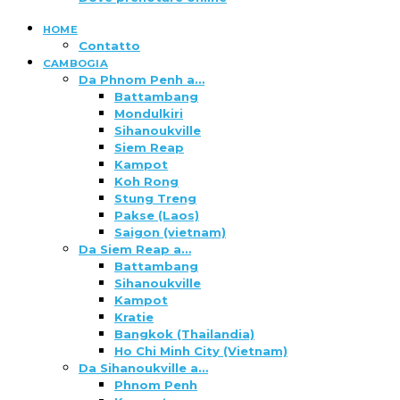
HOME
Contatto
CAMBOGIA
Da Phnom Penh a…
Battambang
Mondulkiri
Sihanoukville
Siem Reap
Kampot
Koh Rong
Stung Treng
Pakse (Laos)
Saigon (vietnam)
Da Siem Reap a…
Battambang
Sihanoukville
Kampot
Kratie
Bangkok (Thailandia)
Ho Chi Minh City (Vietnam)
Da Sihanoukville a…
Phnom Penh