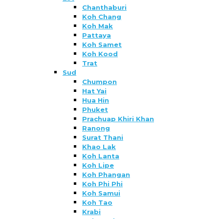
Chanthaburi
Koh Chang
Koh Mak
Pattaya
Koh Samet
Koh Kood
Trat
Sud
Chumpon
Hat Yai
Hua Hin
Phuket
Prachuap Khiri Khan
Ranong
Surat Thani
Khao Lak
Koh Lanta
Koh Lipe
Koh Phangan
Koh Phi Phi
Koh Samui
Koh Tao
Krabi