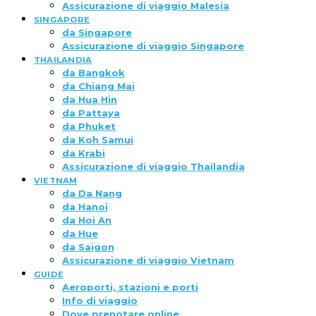
Assicurazione di viaggio Malesia
SINGAPORE
da Singapore
Assicurazione di viaggio Singapore
THAILANDIA
da Bangkok
da Chiang Mai
da Hua Hin
da Pattaya
da Phuket
da Koh Samui
da Krabi
Assicurazione di viaggio Thailandia
VIETNAM
da Da Nang
da Hanoi
da Hoi An
da Hue
da Saigon
Assicurazione di viaggio Vietnam
GUIDE
Aeroporti, stazioni e porti
Info di viaggio
Dove prenotare online