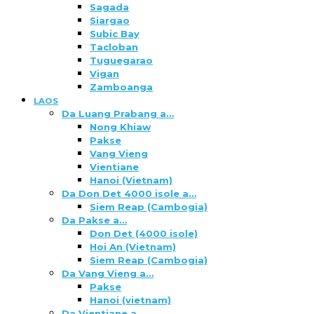
Sagada
Siargao
Subic Bay
Tacloban
Tuguegarao
Vigan
Zamboanga
LAOS
Da Luang Prabang a…
Nong Khiaw
Pakse
Vang Vieng
Vientiane
Hanoi (Vietnam)
Da Don Det 4000 isole a…
Siem Reap (Cambogia)
Da Pakse a…
Don Det (4000 isole)
Hoi An (Vietnam)
Siem Reap (Cambogia)
Da Vang Vieng a…
Pakse
Hanoi (vietnam)
Da Vientiane a…