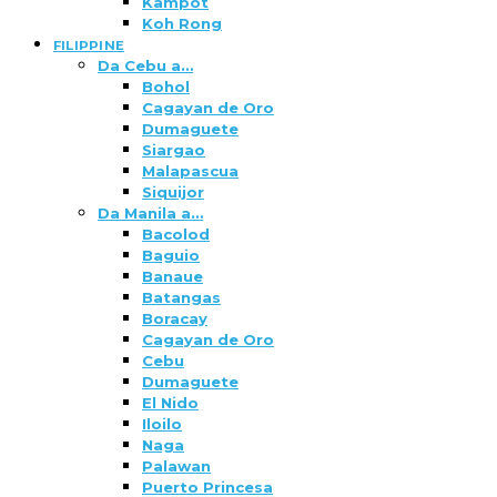
Kampot
Koh Rong
FILIPPINE
Da Cebu a…
Bohol
Cagayan de Oro
Dumaguete
Siargao
Malapascua
Siquijor
Da Manila a…
Bacolod
Baguio
Banaue
Batangas
Boracay
Cagayan de Oro
Cebu
Dumaguete
El Nido
Iloilo
Naga
Palawan
Puerto Princesa