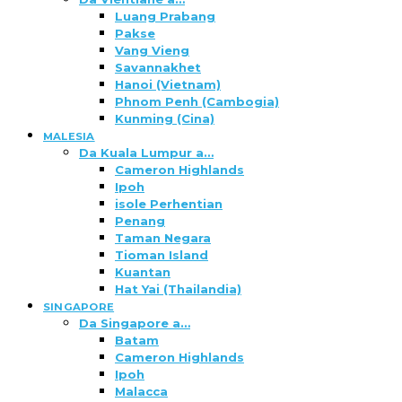
Luang Prabang
Pakse
Vang Vieng
Savannakhet
Hanoi (Vietnam)
Phnom Penh (Cambogia)
Kunming (Cina)
MALESIA
Da Kuala Lumpur a…
Cameron Highlands
Ipoh
isole Perhentian
Penang
Taman Negara
Tioman Island
Kuantan
Hat Yai (Thailandia)
SINGAPORE
Da Singapore a…
Batam
Cameron Highlands
Ipoh
Malacca