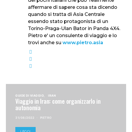
dei pochi italiani che puo' realmente
affermare di sapere cosa sta dicendo
quando si tratta di Asia Centrale
essendo stato protagonista di un
Torino-Praga-Ulan Bator in Panda 4X4.
Pietro e' un consulente di viaggio e lo
trovi anche su
www.pietro.asia
GUIDE DI VIAGGIO
IRAN
Viaggio in Iran: come organizzarlo in
autonomia
31/08/2022
PIETRO
LEGGI