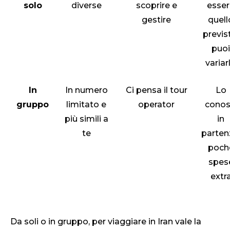
solo
diverse
scoprire e
esser
gestire
quell
previs
puoi
variar
In
In numero
Ci pensa il tour
Lo
gruppo
limitato e
operator
conos
più simili a
in
te
parten
poch
spes
extr
Da soli o in gruppo, per viaggiare in Iran vale la