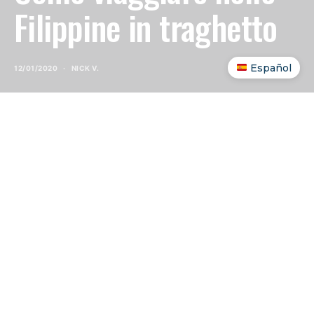
Filippine in traghetto
Español
12/01/2020
NICK V.
INDICE DEI CONTENUTI
SHOW
Le Filippine sono
un arcipelago di oltre
settemila isole
e muoversi tra di esse in
traghetto non è solo una necessità pratica, è parte
dell’esperienza di viaggio. Certo, l’aereo è più
veloce, ma i voli domestici non arrivano ovunque e