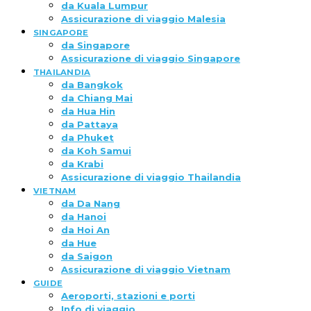
da Kuala Lumpur
Assicurazione di viaggio Malesia
SINGAPORE
da Singapore
Assicurazione di viaggio Singapore
THAILANDIA
da Bangkok
da Chiang Mai
da Hua Hin
da Pattaya
da Phuket
da Koh Samui
da Krabi
Assicurazione di viaggio Thailandia
VIETNAM
da Da Nang
da Hanoi
da Hoi An
da Hue
da Saigon
Assicurazione di viaggio Vietnam
GUIDE
Aeroporti, stazioni e porti
Info di viaggio