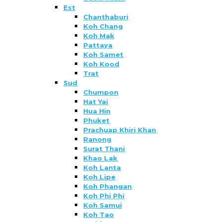
Est
Chanthaburi
Koh Chang
Koh Mak
Pattaya
Koh Samet
Koh Kood
Trat
Sud
Chumpon
Hat Yai
Hua Hin
Phuket
Prachuap Khiri Khan
Ranong
Surat Thani
Khao Lak
Koh Lanta
Koh Lipe
Koh Phangan
Koh Phi Phi
Koh Samui
Koh Tao