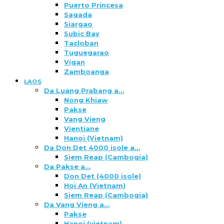
Puerto Princesa
Sagada
Siargao
Subic Bay
Tacloban
Tuguegarao
Vigan
Zamboanga
LAOS
Da Luang Prabang a…
Nong Khiaw
Pakse
Vang Vieng
Vientiane
Hanoi (Vietnam)
Da Don Det 4000 isole a…
Siem Reap (Cambogia)
Da Pakse a…
Don Det (4000 isole)
Hoi An (Vietnam)
Siem Reap (Cambogia)
Da Vang Vieng a…
Pakse
Hanoi (vietnam)