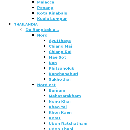
Malacca
Penang
Kota Kinabalu
Kuala Lumpur
THAILANDIA
Da Bangkok a…
Nord
Ayutthaya
Chiang Mai
Chiang Rai
Mae Sot
Nan
Phitsanoluk
Kanchanaburi
Sukhothai
Nord est
Buriram
Mahasarakham
Nong Khai
Khao Yai
Khon Kaen
Korat
Ubon Ratchathani
Udon Thani