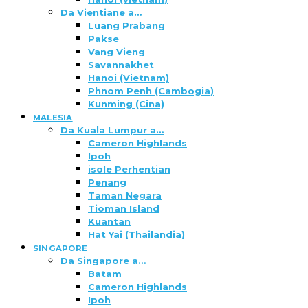
Da Vientiane a…
Luang Prabang
Pakse
Vang Vieng
Savannakhet
Hanoi (Vietnam)
Phnom Penh (Cambogia)
Kunming (Cina)
MALESIA
Da Kuala Lumpur a…
Cameron Highlands
Ipoh
isole Perhentian
Penang
Taman Negara
Tioman Island
Kuantan
Hat Yai (Thailandia)
SINGAPORE
Da Singapore a…
Batam
Cameron Highlands
Ipoh