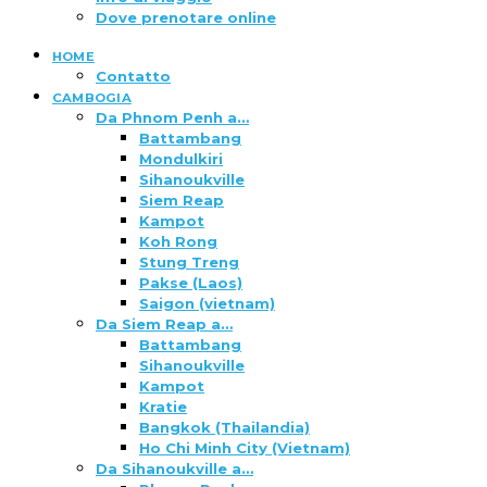
Dove prenotare online
HOME
Contatto
CAMBOGIA
Da Phnom Penh a…
Battambang
Mondulkiri
Sihanoukville
Siem Reap
Kampot
Koh Rong
Stung Treng
Pakse (Laos)
Saigon (vietnam)
Da Siem Reap a…
Battambang
Sihanoukville
Kampot
Kratie
Bangkok (Thailandia)
Ho Chi Minh City (Vietnam)
Da Sihanoukville a…