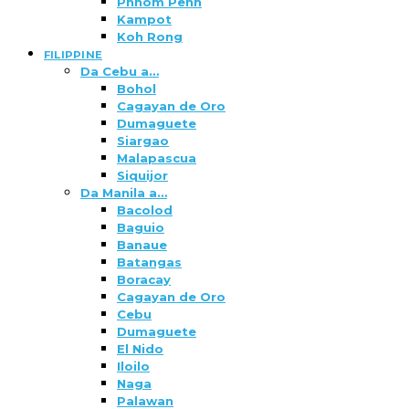
Phnom Penh
Kampot
Koh Rong
FILIPPINE
Da Cebu a…
Bohol
Cagayan de Oro
Dumaguete
Siargao
Malapascua
Siquijor
Da Manila a…
Bacolod
Baguio
Banaue
Batangas
Boracay
Cagayan de Oro
Cebu
Dumaguete
El Nido
Iloilo
Naga
Palawan