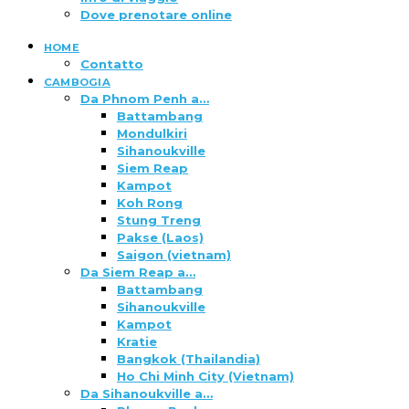
Dove prenotare online
HOME
Contatto
CAMBOGIA
Da Phnom Penh a…
Battambang
Mondulkiri
Sihanoukville
Siem Reap
Kampot
Koh Rong
Stung Treng
Pakse (Laos)
Saigon (vietnam)
Da Siem Reap a…
Battambang
Sihanoukville
Kampot
Kratie
Bangkok (Thailandia)
Ho Chi Minh City (Vietnam)
Da Sihanoukville a…