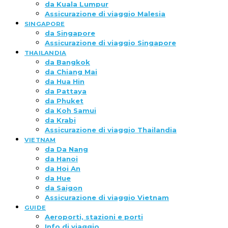
da Kuala Lumpur
Assicurazione di viaggio Malesia
SINGAPORE
da Singapore
Assicurazione di viaggio Singapore
THAILANDIA
da Bangkok
da Chiang Mai
da Hua Hin
da Pattaya
da Phuket
da Koh Samui
da Krabi
Assicurazione di viaggio Thailandia
VIETNAM
da Da Nang
da Hanoi
da Hoi An
da Hue
da Saigon
Assicurazione di viaggio Vietnam
GUIDE
Aeroporti, stazioni e porti
Info di viaggio