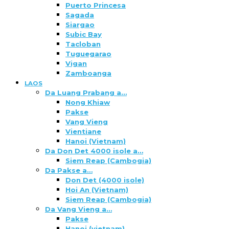
Puerto Princesa
Sagada
Siargao
Subic Bay
Tacloban
Tuguegarao
Vigan
Zamboanga
LAOS
Da Luang Prabang a…
Nong Khiaw
Pakse
Vang Vieng
Vientiane
Hanoi (Vietnam)
Da Don Det 4000 isole a…
Siem Reap (Cambogia)
Da Pakse a…
Don Det (4000 isole)
Hoi An (Vietnam)
Siem Reap (Cambogia)
Da Vang Vieng a…
Pakse
Hanoi (vietnam)