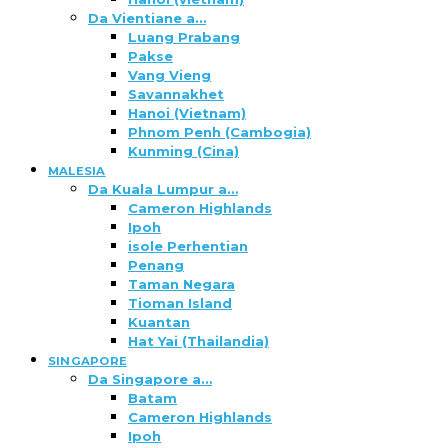
Da Vientiane a…
Luang Prabang
Pakse
Vang Vieng
Savannakhet
Hanoi (Vietnam)
Phnom Penh (Cambogia)
Kunming (Cina)
MALESIA
Da Kuala Lumpur a…
Cameron Highlands
Ipoh
isole Perhentian
Penang
Taman Negara
Tioman Island
Kuantan
Hat Yai (Thailandia)
SINGAPORE
Da Singapore a…
Batam
Cameron Highlands
Ipoh