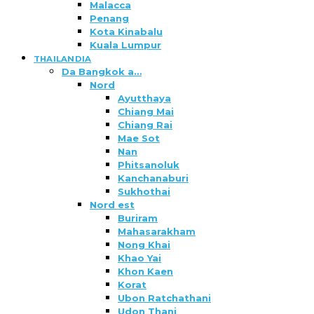
Malacca
Penang
Kota Kinabalu
Kuala Lumpur
THAILANDIA
Da Bangkok a…
Nord
Ayutthaya
Chiang Mai
Chiang Rai
Mae Sot
Nan
Phitsanoluk
Kanchanaburi
Sukhothai
Nord est
Buriram
Mahasarakham
Nong Khai
Khao Yai
Khon Kaen
Korat
Ubon Ratchathani
Udon Thani