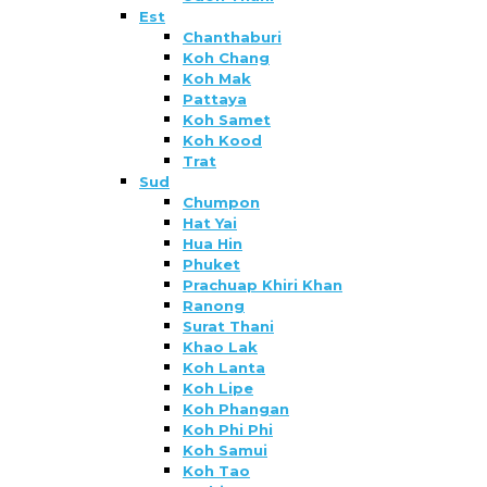
Est
Chanthaburi
Koh Chang
Koh Mak
Pattaya
Koh Samet
Koh Kood
Trat
Sud
Chumpon
Hat Yai
Hua Hin
Phuket
Prachuap Khiri Khan
Ranong
Surat Thani
Khao Lak
Koh Lanta
Koh Lipe
Koh Phangan
Koh Phi Phi
Koh Samui
Koh Tao