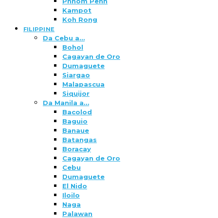
Phnom Penh
Kampot
Koh Rong
FILIPPINE
Da Cebu a…
Bohol
Cagayan de Oro
Dumaguete
Siargao
Malapascua
Siquijor
Da Manila a…
Bacolod
Baguio
Banaue
Batangas
Boracay
Cagayan de Oro
Cebu
Dumaguete
El Nido
Iloilo
Naga
Palawan