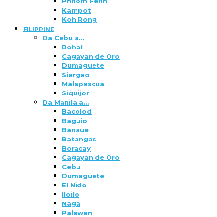
Phnom Penh
Kampot
Koh Rong
FILIPPINE
Da Cebu a…
Bohol
Cagayan de Oro
Dumaguete
Siargao
Malapascua
Siquijor
Da Manila a…
Bacolod
Baguio
Banaue
Batangas
Boracay
Cagayan de Oro
Cebu
Dumaguete
El Nido
Iloilo
Naga
Palawan