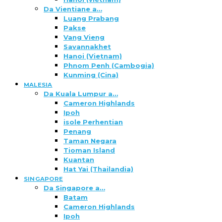
Da Vientiane a…
Luang Prabang
Pakse
Vang Vieng
Savannakhet
Hanoi (Vietnam)
Phnom Penh (Cambogia)
Kunming (Cina)
MALESIA
Da Kuala Lumpur a…
Cameron Highlands
Ipoh
isole Perhentian
Penang
Taman Negara
Tioman Island
Kuantan
Hat Yai (Thailandia)
SINGAPORE
Da Singapore a…
Batam
Cameron Highlands
Ipoh