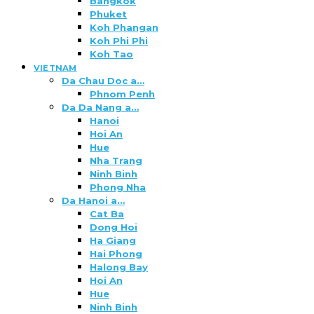
Bangkok
Phuket
Koh Phangan
Koh Phi Phi
Koh Tao
VIETNAM
Da Chau Doc a…
Phnom Penh
Da Da Nang a…
Hanoi
Hoi An
Hue
Nha Trang
Ninh Binh
Phong Nha
Da Hanoi a…
Cat Ba
Dong Hoi
Ha Giang
Hai Phong
Halong Bay
Hoi An
Hue
Ninh Binh