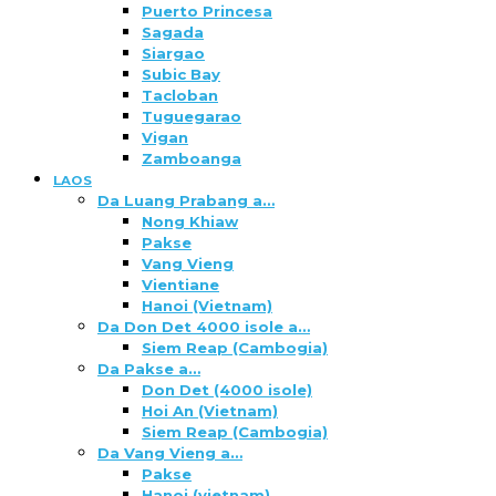
Puerto Princesa
Sagada
Siargao
Subic Bay
Tacloban
Tuguegarao
Vigan
Zamboanga
LAOS
Da Luang Prabang a…
Nong Khiaw
Pakse
Vang Vieng
Vientiane
Hanoi (Vietnam)
Da Don Det 4000 isole a…
Siem Reap (Cambogia)
Da Pakse a…
Don Det (4000 isole)
Hoi An (Vietnam)
Siem Reap (Cambogia)
Da Vang Vieng a…
Pakse
Hanoi (vietnam)