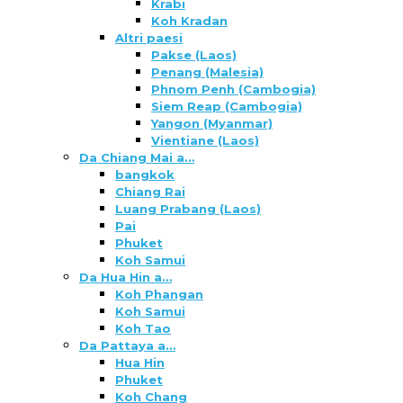
Krabi
Koh Kradan
Altri paesi
Pakse (Laos)
Penang (Malesia)
Phnom Penh (Cambogia)
Siem Reap (Cambogia)
Yangon (Myanmar)
Vientiane (Laos)
Da Chiang Mai a…
bangkok
Chiang Rai
Luang Prabang (Laos)
Pai
Phuket
Koh Samui
Da Hua Hin a…
Koh Phangan
Koh Samui
Koh Tao
Da Pattaya a…
Hua Hin
Phuket
Koh Chang