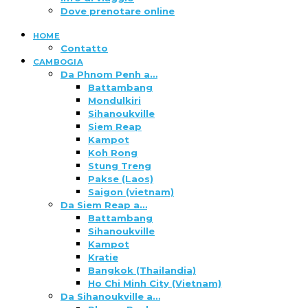
Dove prenotare online
HOME
Contatto
CAMBOGIA
Da Phnom Penh a…
Battambang
Mondulkiri
Sihanoukville
Siem Reap
Kampot
Koh Rong
Stung Treng
Pakse (Laos)
Saigon (vietnam)
Da Siem Reap a…
Battambang
Sihanoukville
Kampot
Kratie
Bangkok (Thailandia)
Ho Chi Minh City (Vietnam)
Da Sihanoukville a…