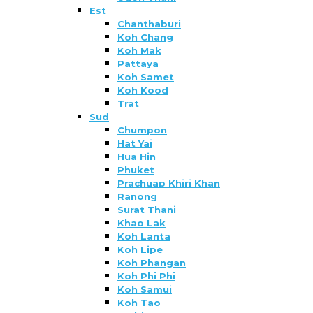
Est
Chanthaburi
Koh Chang
Koh Mak
Pattaya
Koh Samet
Koh Kood
Trat
Sud
Chumpon
Hat Yai
Hua Hin
Phuket
Prachuap Khiri Khan
Ranong
Surat Thani
Khao Lak
Koh Lanta
Koh Lipe
Koh Phangan
Koh Phi Phi
Koh Samui
Koh Tao