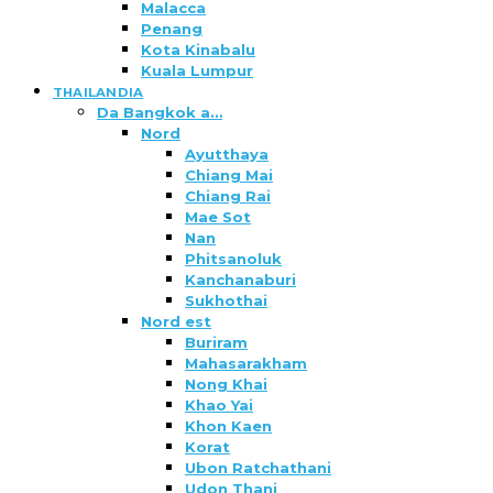
Malacca
Penang
Kota Kinabalu
Kuala Lumpur
THAILANDIA
Da Bangkok a…
Nord
Ayutthaya
Chiang Mai
Chiang Rai
Mae Sot
Nan
Phitsanoluk
Kanchanaburi
Sukhothai
Nord est
Buriram
Mahasarakham
Nong Khai
Khao Yai
Khon Kaen
Korat
Ubon Ratchathani
Udon Thani