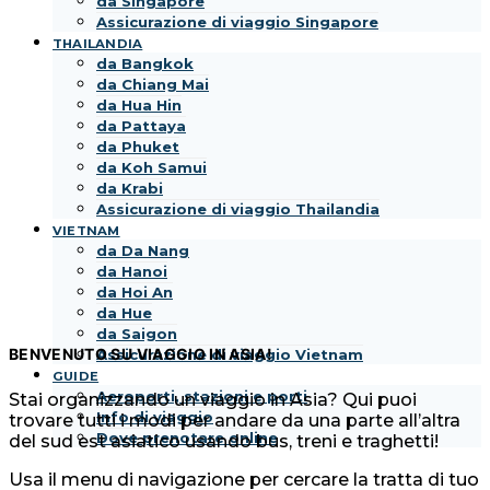
da Singapore
Assicurazione di viaggio Singapore
THAILANDIA
da Bangkok
da Chiang Mai
da Hua Hin
da Pattaya
da Phuket
da Koh Samui
da Krabi
Assicurazione di viaggio Thailandia
VIETNAM
da Da Nang
da Hanoi
da Hoi An
da Hue
da Saigon
BENVENUTO SU VIAGGIO IN ASIA!
Assicurazione di viaggio Vietnam
GUIDE
Aeroporti, stazioni e porti
Stai organizzando un viaggio in Asia? Qui puoi
Info di viaggio
trovare tutti i modi per andare da una parte all’altra
Dove prenotare online
del sud est asiatico usando bus, treni e traghetti!
Usa il menu di navigazione per cercare la tratta di tuo