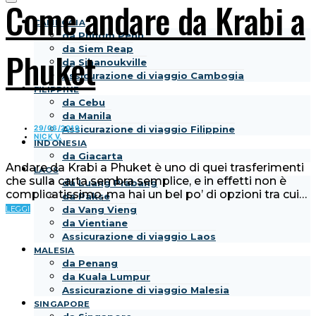
Come andare da Krabi a
CAMBOGIA
da Phnom Penh
da Siem Reap
Phuket
da Sihanoukville
Assicurazione di viaggio Cambogia
FILIPPINE
da Cebu
da Manila
29/06/2019
Assicurazione di viaggio Filippine
NICK V.
INDONESIA
da Giacarta
Andare da Krabi a Phuket è uno di quei trasferimenti
LAOS
che sulla carta sembra semplice, e in effetti non è
da Luang Prabang
complicatissimo, ma hai un bel po’ di opzioni tra cui…
da Pakse
LEGGI
da Vang Vieng
da Vientiane
Assicurazione di viaggio Laos
MALESIA
da Penang
da Kuala Lumpur
Assicurazione di viaggio Malesia
SINGAPORE