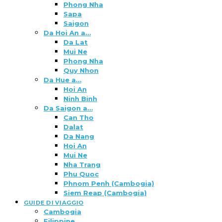
Phong Nha
Sapa
Saigon
Da Hoi An a…
Da Lat
Mui Ne
Phong Nha
Quy Nhon
Da Hue a…
Hoi An
Ninh Binh
Da Saigon a…
Can Tho
Dalat
Da Nang
Hoi An
Mui Ne
Nha Trang
Phu Quoc
Phnom Penh (Cambogia)
Siem Reap (Cambogia)
GUIDE DI VIAGGIO
Cambogia
Filippine