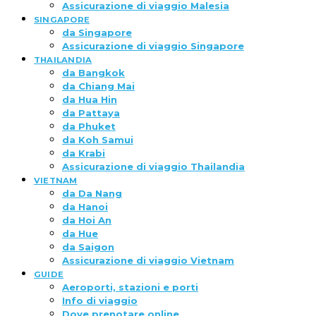
Assicurazione di viaggio Malesia
SINGAPORE
da Singapore
Assicurazione di viaggio Singapore
THAILANDIA
da Bangkok
da Chiang Mai
da Hua Hin
da Pattaya
da Phuket
da Koh Samui
da Krabi
Assicurazione di viaggio Thailandia
VIETNAM
da Da Nang
da Hanoi
da Hoi An
da Hue
da Saigon
Assicurazione di viaggio Vietnam
GUIDE
Aeroporti, stazioni e porti
Info di viaggio
Dove prenotare online