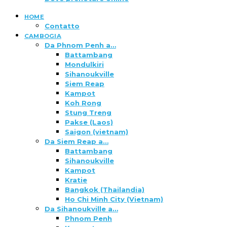
HOME
Contatto
CAMBOGIA
Da Phnom Penh a…
Battambang
Mondulkiri
Sihanoukville
Siem Reap
Kampot
Koh Rong
Stung Treng
Pakse (Laos)
Saigon (vietnam)
Da Siem Reap a…
Battambang
Sihanoukville
Kampot
Kratie
Bangkok (Thailandia)
Ho Chi Minh City (Vietnam)
Da Sihanoukville a…
Phnom Penh