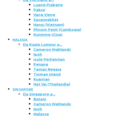
Luang Prabang
Pakse
Vang Vieng
Savannakhet
Hanoi (Vietnam)
Phnom Penh (Cambogia)
Kunming (Cina)
MALESIA
Da Kuala Lumpur a…
Cameron Highlands
Ipoh
isole Perhentian
Penang
Taman Negara
Tioman Island
Kuantan
Hat Yai (Thailandia)
SINGAPORE
Da Singapore a…
Batam
Cameron Highlands
Ipoh
Malacca