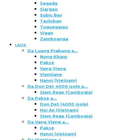
Sagada
Siargao
Subic Bay
Tacloban
Tuguegarao
Vigan
Zamboanga
LAOS
Da Luang Prabang a…
Nong Khiaw
Pakse
Vang Vieng
Vientiane
Hanoi (Vietnam)
Da Don Det 4000 isole a…
Siem Reap (Cambogia)
Da Pakse a…
Don Det (4000 isole)
Hoi An (Vietnam)
Siem Reap (Cambogia)
Da Vang Vieng a…
Pakse
Hanoi (vietnam)
Da Vientiane a…