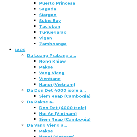
Puerto Princesa
Sagada
Siargao
Subic Bay
Tacloban
Tuguegarao
Vigan
Zamboanga
LAOS
Da Luang Prabang a…
Nong Khiaw
Pakse
Vang Vieng
Vientiane
Hanoi (Vietnam)
Da Don Det 4000 isole a…
Siem Reap (Cambogia)
Da Pakse a…
Don Det (4000 isole)
Hoi An (Vietnam)
Siem Reap (Cambogia)
Da Vang Vieng a…
Pakse
Hanoi (vietnam)