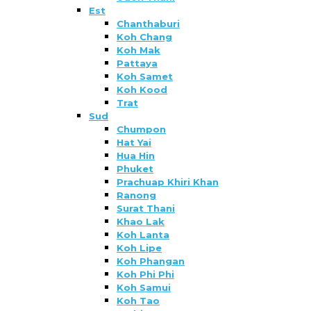
Est
Chanthaburi
Koh Chang
Koh Mak
Pattaya
Koh Samet
Koh Kood
Trat
Sud
Chumpon
Hat Yai
Hua Hin
Phuket
Prachuap Khiri Khan
Ranong
Surat Thani
Khao Lak
Koh Lanta
Koh Lipe
Koh Phangan
Koh Phi Phi
Koh Samui
Koh Tao