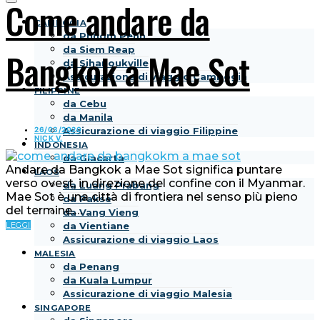
Come andare da
CAMBOGIA
da Phnom Penh
da Siem Reap
Bangkok a Mae Sot
da Sihanoukville
Assicurazione di viaggio Cambogia
FILIPPINE
da Cebu
da Manila
26/03/2020
Assicurazione di viaggio Filippine
NICK V.
INDONESIA
da Giacarta
Andare da Bangkok a Mae Sot significa puntare
LAOS
verso ovest, in direzione del confine con il Myanmar.
da Luang Prabang
Mae Sot è una città di frontiera nel senso più pieno
da Pakse
del termine.…
da Vang Vieng
LEGGI
da Vientiane
Assicurazione di viaggio Laos
MALESIA
da Penang
da Kuala Lumpur
Assicurazione di viaggio Malesia
SINGAPORE