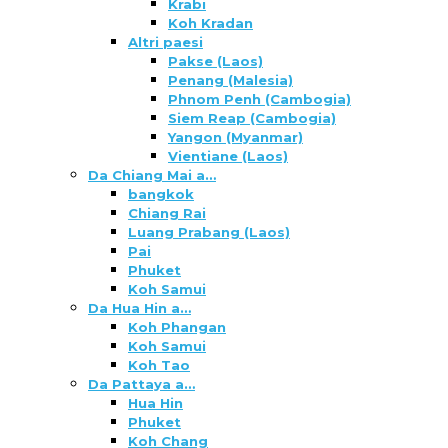
Krabi
Koh Kradan
Altri paesi
Pakse (Laos)
Penang (Malesia)
Phnom Penh (Cambogia)
Siem Reap (Cambogia)
Yangon (Myanmar)
Vientiane (Laos)
Da Chiang Mai a…
bangkok
Chiang Rai
Luang Prabang (Laos)
Pai
Phuket
Koh Samui
Da Hua Hin a…
Koh Phangan
Koh Samui
Koh Tao
Da Pattaya a…
Hua Hin
Phuket
Koh Chang