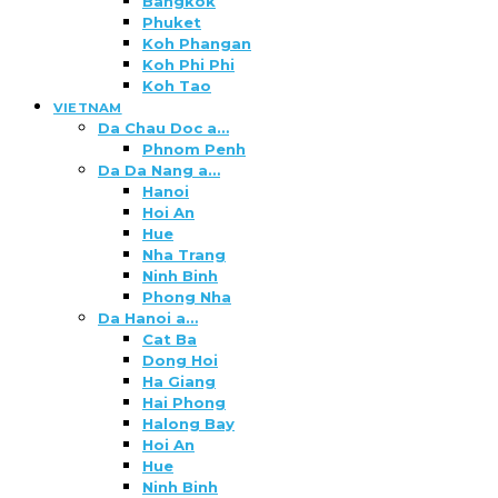
Bangkok
Phuket
Koh Phangan
Koh Phi Phi
Koh Tao
VIETNAM
Da Chau Doc a…
Phnom Penh
Da Da Nang a…
Hanoi
Hoi An
Hue
Nha Trang
Ninh Binh
Phong Nha
Da Hanoi a…
Cat Ba
Dong Hoi
Ha Giang
Hai Phong
Halong Bay
Hoi An
Hue
Ninh Binh