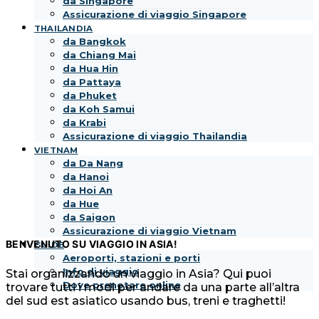
da Singapore
Assicurazione di viaggio Singapore
THAILANDIA
da Bangkok
da Chiang Mai
da Hua Hin
da Pattaya
da Phuket
da Koh Samui
da Krabi
Assicurazione di viaggio Thailandia
VIETNAM
da Da Nang
da Hanoi
da Hoi An
da Hue
da Saigon
Assicurazione di viaggio Vietnam
BENVENUTO SU VIAGGIO IN ASIA!
GUIDE
Aeroporti, stazioni e porti
Info di viaggio
Stai organizzando un viaggio in Asia? Qui puoi
Dove prenotare online
trovare tutti i modi per andare da una parte all’altra
del sud est asiatico usando bus, treni e traghetti!