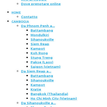
Dove prenotare online
HOME
Contatto
CAMBOGIA
Da Phnom Penh a…
Battambang
Mondulkiri
Sihanoukville
Siem Reap
Kampot
Koh Rong
Stung Treng
Pakse (Laos)
Saigon (vietnam)
Da Siem Reap a…
Battambang
Sihanoukville
Kampot
Kratie
Bangkok (Thailandia)
Ho Chi Minh City (Vietnam)
Da Sihanoukville a…