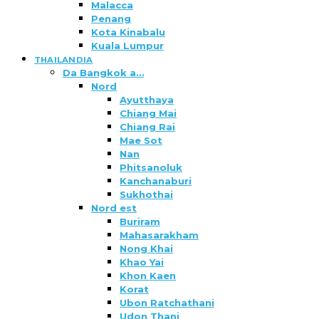
Malacca
Penang
Kota Kinabalu
Kuala Lumpur
THAILANDIA
Da Bangkok a…
Nord
Ayutthaya
Chiang Mai
Chiang Rai
Mae Sot
Nan
Phitsanoluk
Kanchanaburi
Sukhothai
Nord est
Buriram
Mahasarakham
Nong Khai
Khao Yai
Khon Kaen
Korat
Ubon Ratchathani
Udon Thani