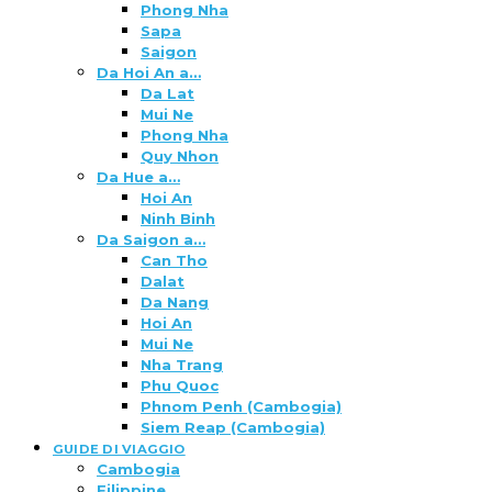
Phong Nha
Sapa
Saigon
Da Hoi An a…
Da Lat
Mui Ne
Phong Nha
Quy Nhon
Da Hue a…
Hoi An
Ninh Binh
Da Saigon a…
Can Tho
Dalat
Da Nang
Hoi An
Mui Ne
Nha Trang
Phu Quoc
Phnom Penh (Cambogia)
Siem Reap (Cambogia)
GUIDE DI VIAGGIO
Cambogia
Filippine