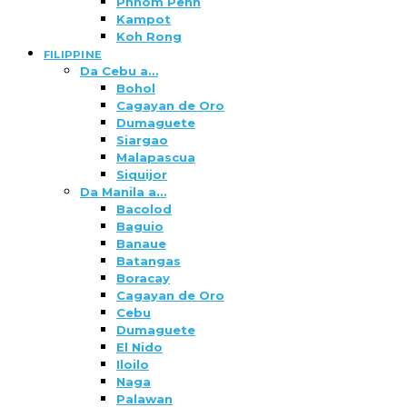
Phnom Penh
Kampot
Koh Rong
FILIPPINE
Da Cebu a…
Bohol
Cagayan de Oro
Dumaguete
Siargao
Malapascua
Siquijor
Da Manila a…
Bacolod
Baguio
Banaue
Batangas
Boracay
Cagayan de Oro
Cebu
Dumaguete
El Nido
Iloilo
Naga
Palawan