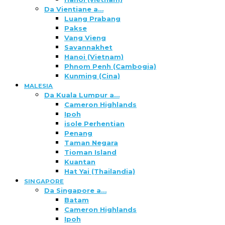
Da Vientiane a…
Luang Prabang
Pakse
Vang Vieng
Savannakhet
Hanoi (Vietnam)
Phnom Penh (Cambogia)
Kunming (Cina)
MALESIA
Da Kuala Lumpur a…
Cameron Highlands
Ipoh
isole Perhentian
Penang
Taman Negara
Tioman Island
Kuantan
Hat Yai (Thailandia)
SINGAPORE
Da Singapore a…
Batam
Cameron Highlands
Ipoh