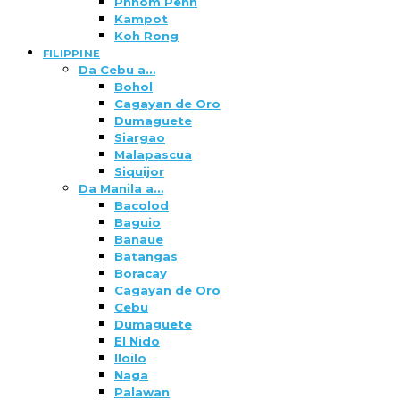
Phnom Penh
Kampot
Koh Rong
FILIPPINE
Da Cebu a…
Bohol
Cagayan de Oro
Dumaguete
Siargao
Malapascua
Siquijor
Da Manila a…
Bacolod
Baguio
Banaue
Batangas
Boracay
Cagayan de Oro
Cebu
Dumaguete
El Nido
Iloilo
Naga
Palawan