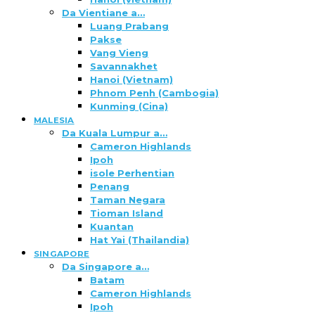
Da Vientiane a…
Luang Prabang
Pakse
Vang Vieng
Savannakhet
Hanoi (Vietnam)
Phnom Penh (Cambogia)
Kunming (Cina)
MALESIA
Da Kuala Lumpur a…
Cameron Highlands
Ipoh
isole Perhentian
Penang
Taman Negara
Tioman Island
Kuantan
Hat Yai (Thailandia)
SINGAPORE
Da Singapore a…
Batam
Cameron Highlands
Ipoh