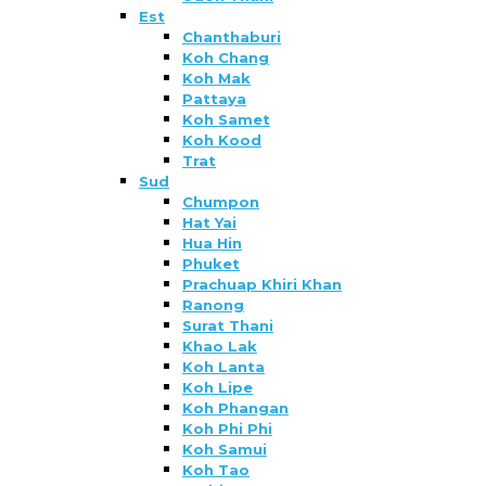
Est
Chanthaburi
Koh Chang
Koh Mak
Pattaya
Koh Samet
Koh Kood
Trat
Sud
Chumpon
Hat Yai
Hua Hin
Phuket
Prachuap Khiri Khan
Ranong
Surat Thani
Khao Lak
Koh Lanta
Koh Lipe
Koh Phangan
Koh Phi Phi
Koh Samui
Koh Tao