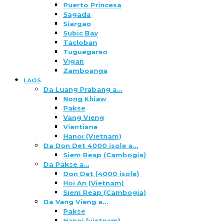
Puerto Princesa
Sagada
Siargao
Subic Bay
Tacloban
Tuguegarao
Vigan
Zamboanga
LAOS
Da Luang Prabang a…
Nong Khiaw
Pakse
Vang Vieng
Vientiane
Hanoi (Vietnam)
Da Don Det 4000 isole a…
Siem Reap (Cambogia)
Da Pakse a…
Don Det (4000 isole)
Hoi An (Vietnam)
Siem Reap (Cambogia)
Da Vang Vieng a…
Pakse
Hanoi (vietnam)