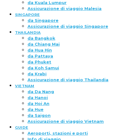
da Kuala Lumpur
Assicurazione di viaggio Malesia
SINGAPORE
da Singapore
Assicurazione di viaggio Singapore
THAILANDIA
da Bangkok
da Chiang Mai
da Hua Hin
da Pattaya
da Phuket
da Koh Samui
da Krabi
Assicurazione di viaggio Thailandia
VIETNAM
da Da Nang
da Hanoi
da Hoi An
da Hue
da Saigon
Assicurazione di viaggio Vietnam
GUIDE
Aeroporti, stazioni e porti
Info di viaggio