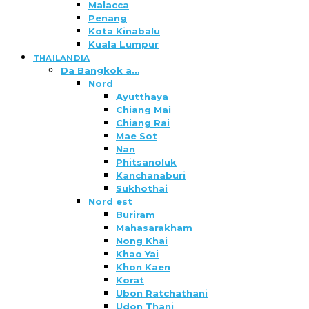
Malacca
Penang
Kota Kinabalu
Kuala Lumpur
THAILANDIA
Da Bangkok a…
Nord
Ayutthaya
Chiang Mai
Chiang Rai
Mae Sot
Nan
Phitsanoluk
Kanchanaburi
Sukhothai
Nord est
Buriram
Mahasarakham
Nong Khai
Khao Yai
Khon Kaen
Korat
Ubon Ratchathani
Udon Thani