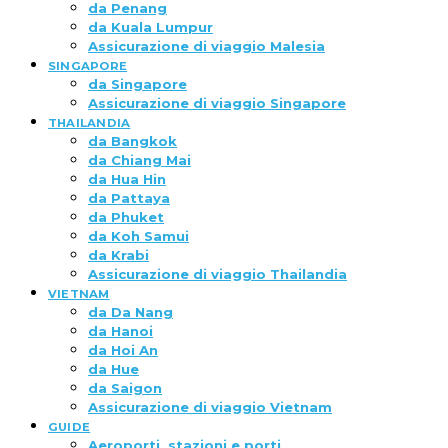
da Penang
da Kuala Lumpur
Assicurazione di viaggio Malesia
SINGAPORE
da Singapore
Assicurazione di viaggio Singapore
THAILANDIA
da Bangkok
da Chiang Mai
da Hua Hin
da Pattaya
da Phuket
da Koh Samui
da Krabi
Assicurazione di viaggio Thailandia
VIETNAM
da Da Nang
da Hanoi
da Hoi An
da Hue
da Saigon
Assicurazione di viaggio Vietnam
GUIDE
Aeroporti, stazioni e porti