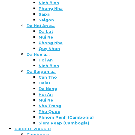
Ninh Binh
Phong Nha
Sapa
Saigon
Da Hoi An a…
Da Lat
Mui Ne
Phong Nha
Quy Nhon
Da Hue a…
Hoi An
Ninh Binh
Da Saigon a…
Can Tho
Dalat
Da Nang
Hoi An
Mui Ne
Nha Trang
Phu Quoc
Phnom Penh (Cambogia)
Siem Reap (Cambogia)
GUIDE DI VIAGGIO
Cambogia