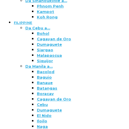
Da Sihanoukville a…
Phnom Penh
Kampot
Koh Rong
FILIPPINE
Da Cebu a…
Bohol
Cagayan de Oro
Dumaguete
Siargao
Malapascua
Siquijor
Da Manila a…
Bacolod
Baguio
Banaue
Batangas
Boracay
Cagayan de Oro
Cebu
Dumaguete
El Nido
Iloilo
Naga