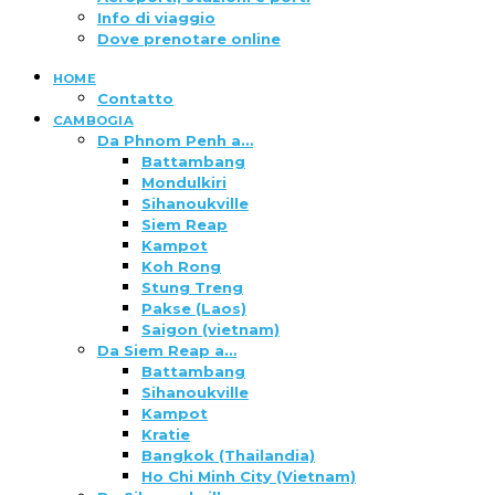
Info di viaggio
Dove prenotare online
HOME
Contatto
CAMBOGIA
Da Phnom Penh a…
Battambang
Mondulkiri
Sihanoukville
Siem Reap
Kampot
Koh Rong
Stung Treng
Pakse (Laos)
Saigon (vietnam)
Da Siem Reap a…
Battambang
Sihanoukville
Kampot
Kratie
Bangkok (Thailandia)
Ho Chi Minh City (Vietnam)