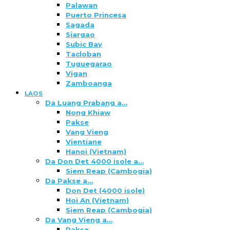
Palawan
Puerto Princesa
Sagada
Siargao
Subic Bay
Tacloban
Tuguegarao
Vigan
Zamboanga
LAOS
Da Luang Prabang a…
Nong Khiaw
Pakse
Vang Vieng
Vientiane
Hanoi (Vietnam)
Da Don Det 4000 isole a…
Siem Reap (Cambogia)
Da Pakse a…
Don Det (4000 isole)
Hoi An (Vietnam)
Siem Reap (Cambogia)
Da Vang Vieng a…
Pakse