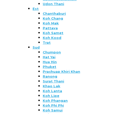
Udon Thani
Est
Chanthaburi
Koh Chang
Koh Mak
Pattaya
Koh Samet
Koh Kood
Trat
Sud
Chumpon
Hat Yai
Hua Hin
Phuket
Prachuap Khiri Khan
Ranong
Surat Thani
Khao Lak
Koh Lanta
Koh Lipe
Koh Phangan
Koh Phi Phi
Koh Samui