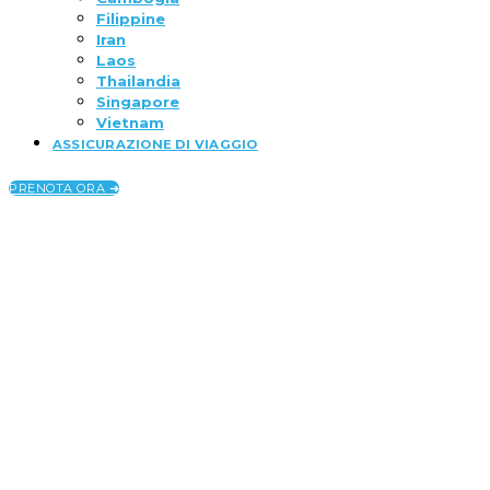
Filippine
Iran
Laos
Thailandia
Singapore
Vietnam
ASSICURAZIONE DI VIAGGIO
PRENOTA ORA ➜