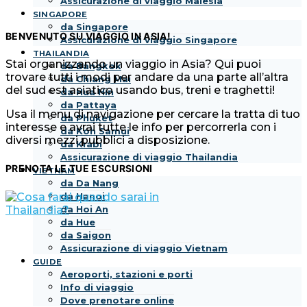
Assicurazione di viaggio Malesia
SINGAPORE
da Singapore
BENVENUTO SU VIAGGIO IN ASIA!
Assicurazione di viaggio Singapore
THAILANDIA
Stai organizzando un viaggio in Asia? Qui puoi
da Bangkok
trovare tutti i modi per andare da una parte all’altra
da Chiang Mai
del sud est asiatico usando bus, treni e traghetti!
da Hua Hin
da Pattaya
Usa il menu di navigazione per cercare la tratta di tuo
da Phuket
interesse e avrai tutte le info per percorrerla con i
da Koh Samui
diversi mezzi pubblici a disposizione.
da Krabi
Assicurazione di viaggio Thailandia
PRENOTA LE TUE ESCURSIONI
VIETNAM
da Da Nang
da Hanoi
da Hoi An
da Hue
da Saigon
Assicurazione di viaggio Vietnam
GUIDE
Aeroporti, stazioni e porti
Info di viaggio
Dove prenotare online