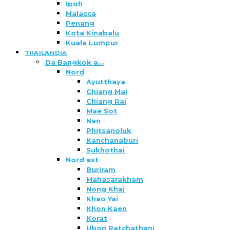
Ipoh
Malacca
Penang
Kota Kinabalu
Kuala Lumpur
THAILANDIA
Da Bangkok a…
Nord
Ayutthaya
Chiang Mai
Chiang Rai
Mae Sot
Nan
Phitsanoluk
Kanchanaburi
Sukhothai
Nord est
Buriram
Mahasarakham
Nong Khai
Khao Yai
Khon Kaen
Korat
Ubon Ratchathani