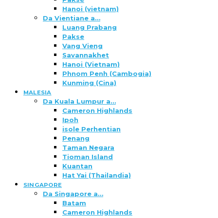
Hanoi (vietnam)
Da Vientiane a…
Luang Prabang
Pakse
Vang Vieng
Savannakhet
Hanoi (Vietnam)
Phnom Penh (Cambogia)
Kunming (Cina)
MALESIA
Da Kuala Lumpur a…
Cameron Highlands
Ipoh
isole Perhentian
Penang
Taman Negara
Tioman Island
Kuantan
Hat Yai (Thailandia)
SINGAPORE
Da Singapore a…
Batam
Cameron Highlands