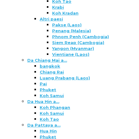
Koh Tao
Krabi
Koh Kradan
Altri paesi
Pakse (Laos)
Penang (Malesia)
Phnom Penh (Cambogia)
Siem Reap (Cambogia)
Yangon (Myanmar)
Vientiane (Laos)
Da Chiang Mai a…
bangkok
Chiang Rai
Luang Prabang (Laos)
Pai
Phuket
Koh Samui
Da Hua Hin a…
Koh Phangan
Koh Samui
Koh Tao
Da Pattaya a…
Hua Hin
Phuket